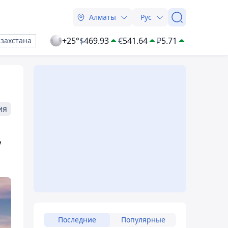
Алматы
Рус
+25°
$
469.93
€
541.64
₽
5.71
азахстана
ия
,
Последние
Популярные