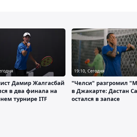
Сегодня
19:10, Сегодня
сист Дамир Жалгасбай
"Челси" разгромил "
ся в два финала на
в Джакарте: Дастан С
нем турнире ITF
остался в запасе