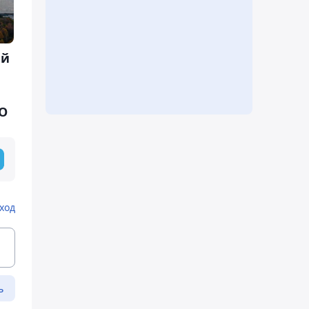
ый
О
ход
ь