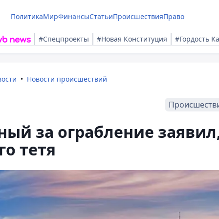
Политика
Мир
Финансы
Статьи
Происшествия
Право
#Спецпроекты
#Новая Конституция
#Гордость К
вости
Новости происшествий
Происшеств
ый за ограбление заявил
го тетя