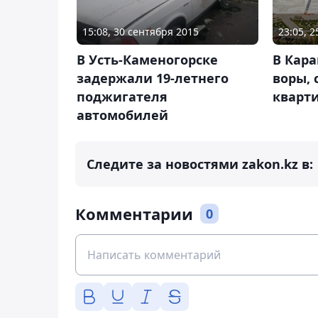
23:05, 
15:08, 30 сентября 2015
В Кар
В Усть-Каменогорске
воры,
задержали 19-летнего
кварт
поджигателя
автомобилей
Следите за новостями zakon.kz в:
Комментарии
0