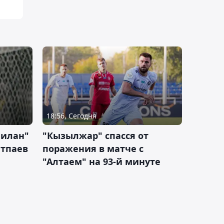
18:56, Сегодня
Милан"
"Кызылжар" спасся от
атпаев
поражения в матче с
"Алтаем" на 93-й минуте