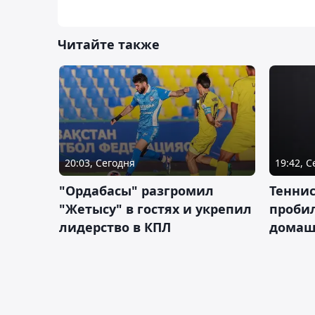
Читайте также
20:03, Сегодня
19:42, 
"Ордабасы" разгромил
Тенни
"Жетысу" в гостях и укрепил
пробил
лидерство в КПЛ
домаш