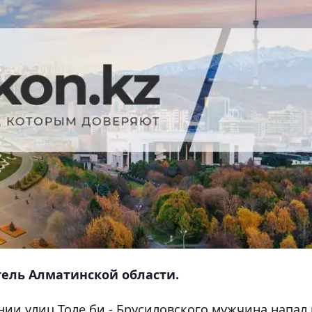
ель Алматинской области.
ении улиц Толе би - Брусиловского мужчина напал 