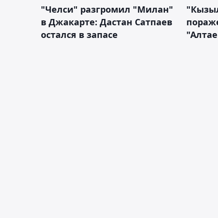
"Челси" разгромил "Милан"
"Кызыл
в Джакарте: Дастан Сатпаев
пораже
остался в запасе
"Алтае