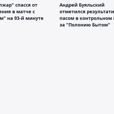
жар" спасся от
Андрей Буяльский
ния в матче с
отметился результат
м" на 93-й минуте
пасом в контрольном
за "Полонию Бытом"