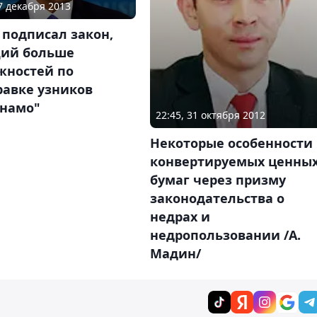
27 декабря 2013
подписал закон,
ий больше
жностей по
равке узников
анамо"
22:45, 31 октября 2012
Некоторые особенности
конвертируемых ценны
бумаг через призму
законодательства о
недрах и
недропользовании /А.
Мадин/