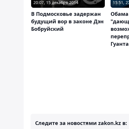
20:07, 15 декабря 2014
15:51, 
В Подмосковье задержан
Обама 
будущий вор в законе Дэн
"дающ
Бобруйский
возмо
переп
Гуант
Следите за новостями zakon.kz в: