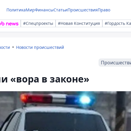
Политика
Мир
Финансы
Статьи
Происшествия
Право
#Спецпроекты
#Новая Конституция
#Гордость К
вости
Новости происшествий
Происшеств
и «вора в законе»