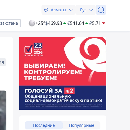
Алматы
Рус
+25°
$
469.93
€
541.64
₽
5.71
азахстана
ия
Последние
Популярные