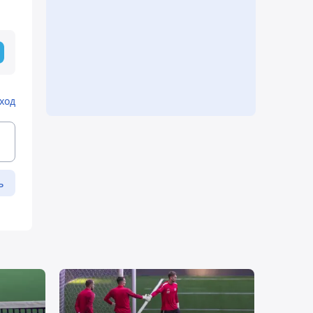
ход
ь