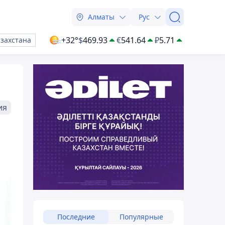
Алматы
Рус
+32°
$
469.93
€
541.64
₽
5.71
азахстана
ия
Последние
Популярные