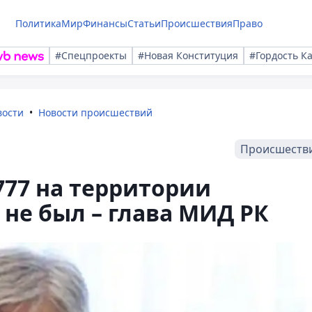
Политика
Мир
Финансы
Статьи
Происшествия
Право
#Спецпроекты
#Новая Конституция
#Гордость К
вости
Новости происшествий
Происшеств
77 на территории
 не был – глава МИД РК