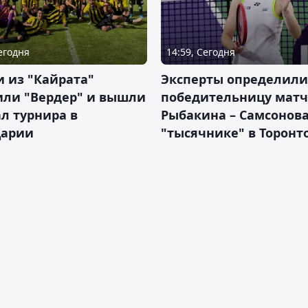
Сегодня
14:59, Сегодня
 из "Кайрата"
Эксперты определили
или "Вердер" и вышли
победительницу матч
л турнира в
Рыбакина – Самсонова
арии
"тысячнике" в Торонт