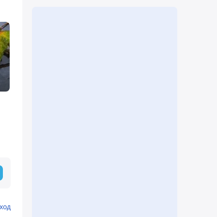
и
ход