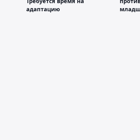
Требуется время на
против
адаптацию
младш