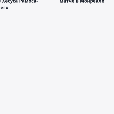
 Хесуса Рамоса-
матче в Монреале
его