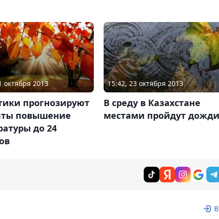
21 октября 2013
15:42, 23 октября 2013
тики прогнозируют
В среду в Казахстане
аты повышение
местами пройдут дожд
атуры до 24
ов
В