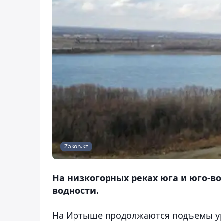
Zakon.kz
На низкогорных реках юга и юго-в
водности.
На Иртыше продолжаются подъемы ур