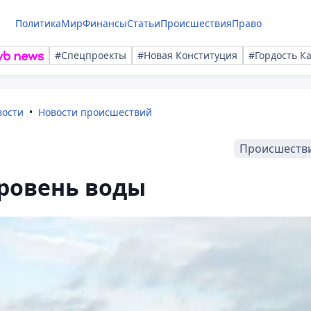
Политика
Мир
Финансы
Статьи
Происшествия
Право
#Спецпроекты
#Новая Конституция
#Гордость К
вости
Новости происшествий
Происшеств
уровень воды