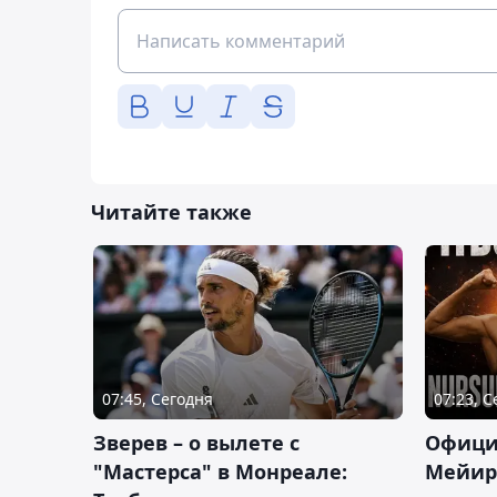
Читайте также
07:45, Сегодня
07:23, 
Зверев – о вылете с
Офици
"Мастерса" в Монреале:
Мейир