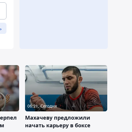
ь
06:21, Сегодня
терпел
Махачеву предложили
ом
начать карьеру в боксе