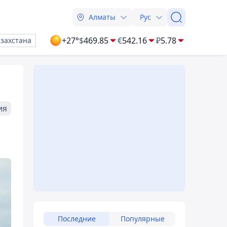
Алматы
Рус
+27°
$
469.85
€
542.16
₽
5.78
азахстана
ия
Последние
Популярные