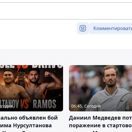
Комментироват
Сегодня
06:45, Сегодня
ально объявлен бой
Даниил Медведев по
има Нурсултанова
поражение в стартов