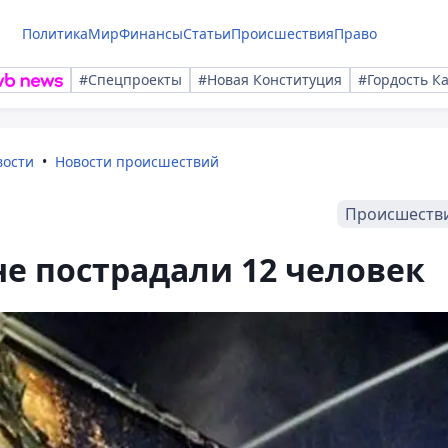
Политика
Мир
Финансы
Статьи
Происшествия
Право
#Спецпроекты
#Новая Конституция
#Гордость К
вости
Новости происшествий
Происшеств
не пострадали 12 человек