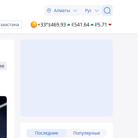
Алматы
Рус
+33°
$
469.93
€
541.64
₽
5.71
азахстана
ия
Последние
Популярные