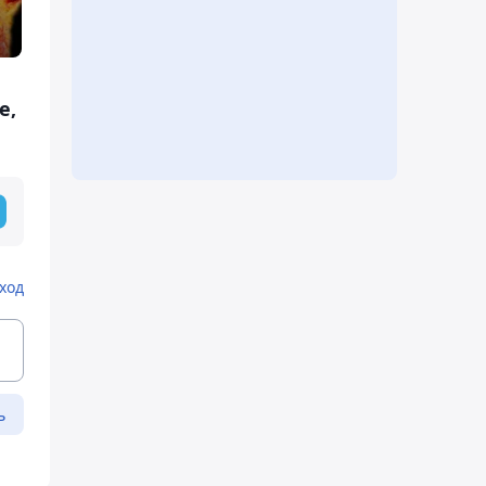
е,
ход
ь