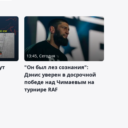
13:45, Сегодня
ут
"Он был лез сознания":
Дэнис уверен в досрочной
победе над Чимаевым на
турнире RAF