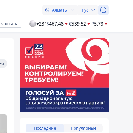
Алматы
Рус
+23°
$
467.48
€
539.52
₽
5.73
азахстана
ия
Последние
Популярные