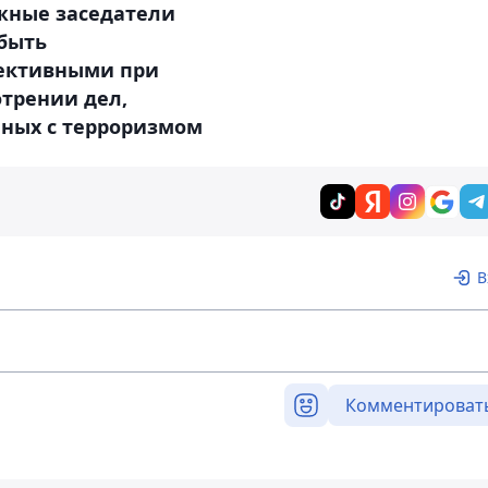
жные заседатели
 быть
ективными при
трении дел,
нных с терроризмом
В
Комментироват