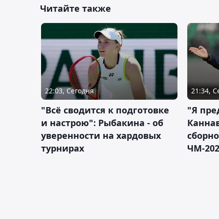
Читайте также
22:03, Сегодня
21:34, 
"Всё сводится к подготовке
"Я пре
и настрою": Рыбакина - об
Каннав
уверенности на хардовых
сборно
турнирах
ЧМ-20