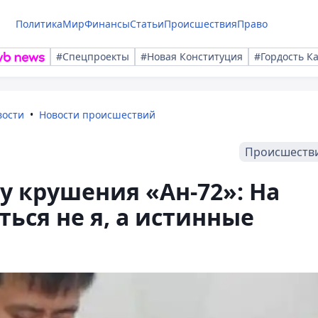
Политика
Мир
Финансы
Статьи
Происшествия
Право
#Спецпроекты
#Новая Конституция
#Гордость К
вости
Новости происшествий
Происшеств
 крушения «Ан-72»: На
ься не я, а истинные