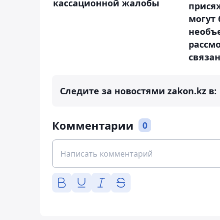
кассационной жалобы
прися
могут
необъ
рассмо
связа
Следите за новостями zakon.kz в:
Комментарии
0