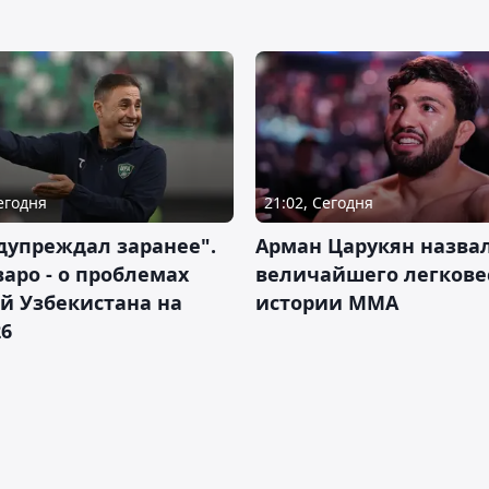
Сегодня
21:02, Сегодня
дупреждал заранее".
Арман Царукян назва
аро - о проблемах
величайшего легкове
й Узбекистана на
истории ММА
26