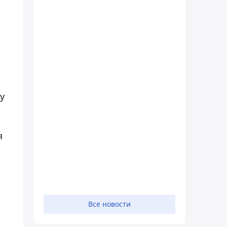
у
я
Все новости