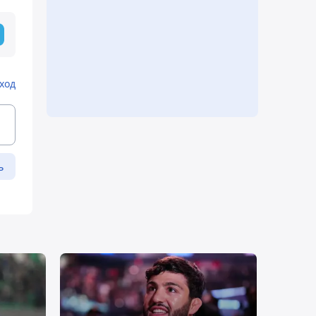
ход
ь