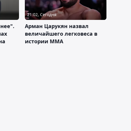
21:02, Сегодня
нее".
Арман Царукян назвал
мах
величайшего легковеса в
на
истории ММА