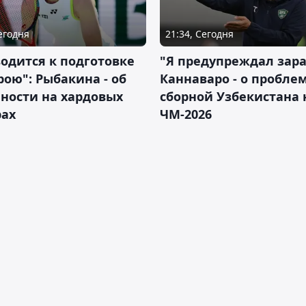
Сегодня
21:34, Сегодня
водится к подготовке
"Я предупреждал зара
рою": Рыбакина - об
Каннаваро - о пробле
ности на хардовых
сборной Узбекистана 
рах
ЧМ-2026