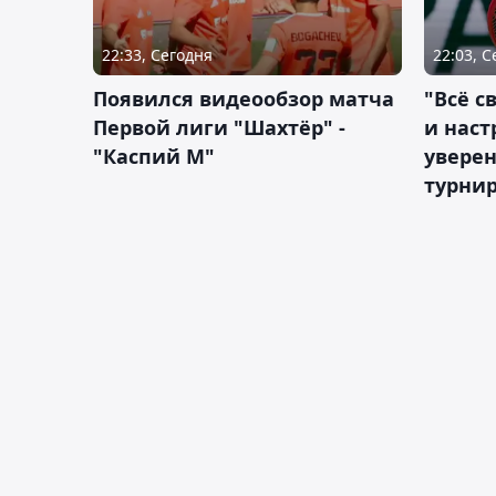
22:33, Сегодня
22:03, 
Появился видеообзор матча
"Всё с
Первой лиги "Шахтёр" -
и наст
"Каспий М"
уверен
турни