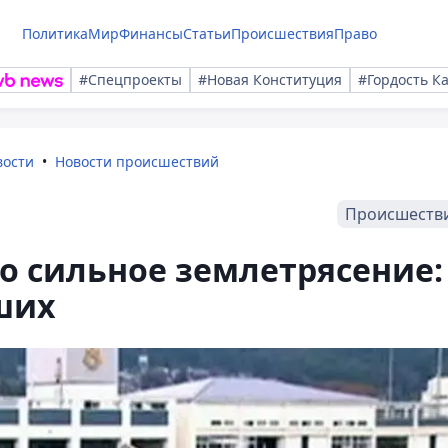
Политика
Мир
Финансы
Статьи
Происшествия
Право
#Спецпроекты
#Новая Конституция
#Гордость К
вости
Новости происшествий
Происшеств
о сильное землетрясение:
ших