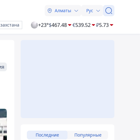
Алматы
Рус
+23°
$
467.48
€
539.52
₽
5.73
азахстана
ия
Последние
Популярные