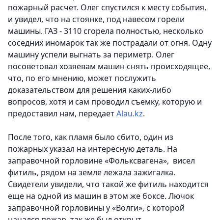
пожарный расчет. Олег спустился к месту события,
и увидел, что на стоянке, под навесом горели
машины. ГАЗ - 3110 сгорела полностью, несколько
соседних иномарок так же пострадали от огня.
Одну
машину успели выгнать за периметр. Олег
посоветовал хозяевам машин снять происходящее,
что, по его мнению, может послужить
доказательством для решения каких-либо
вопросов, хотя и сам проводил съемку, которую и
предоставил нам, передает
Alau.kz
.
После того, как пламя было сбито, один из
пожарных указал на интересную деталь. На
заправочной горловине «Фольксвагена», висел
фитиль, рядом на земле лежала зажигалка.
Свидетели увидели, что такой же фитиль находится
еще на одной из машин в этом же боксе. Лючок
заправочной горловины у «Волги», с которой
начался пожар, так же был открыт.