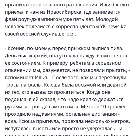
организаторов опасного развлечения. Илья Сколот
приехал к нам из Новосибирска, где занимается
флай роуп-джампингом уже пять лет. Молодой
человек поделился с корреспондентом YK-news.kz
своей версией случившегося.
- Ксения, по-моему, перед прыжком выпила пива.
День был жаркий, она утоляла жажду. Я смотрел за
ее состоянием. К примеру, ребятам в серьезном
опьянении мы, разумеется, не позволяли прыгать, -
вспоминает Илья. - После того, как мы перетянули
тросы на скалы, Ксюша была восьмой или девятой
их тех, кто вызвался прокатиться. Когда она
подошла, я ей сказал, что надо крепко держаться
руками за трос до самого низа. Метров 10 троллея
проходило над камнями, остальная дистанция -
вода. Ксюша прыгнула, проехала несколько метров,
испугалась высоты или просто не удержалась - и
сорвалась, пролетев около пяти метров, не больше.