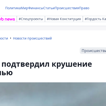
Политика
Мир
Финансы
Статьи
Происшествия
Право
#Спецпроекты
#Новая Конституция
#Гордость К
вости
Новости происшествий
Происшеств
и подтвердил крушение
нью