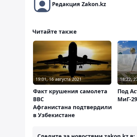
Редакция Zakon.kz
Читайте также
18:22, 
19:01, 16 августа 2021
Под А
Факт крушения самолета
МиГ-2
ВВС
Афганистана подтвердили
в Узбекистане
Следите за новостями zakon.kz в: