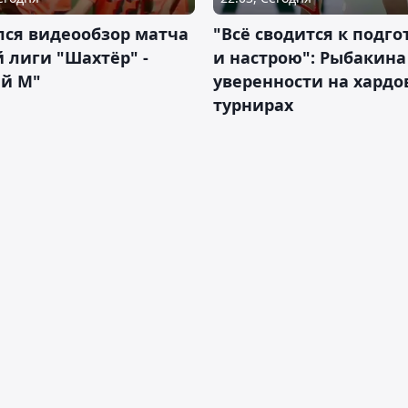
лся видеообзор матча
"Всё сводится к подго
 лиги "Шахтёр" -
и настрою": Рыбакина 
ий М"
уверенности на хардо
турнирах