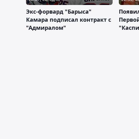
Экс-форвард "Барыса"
Появи
Камара подписал контракт с
Первой
"Адмиралом"
"Касп