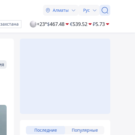
Алматы
Рус
+23°
$
467.48
€
539.52
₽
5.73
азахстана
ия
Последние
Популярные