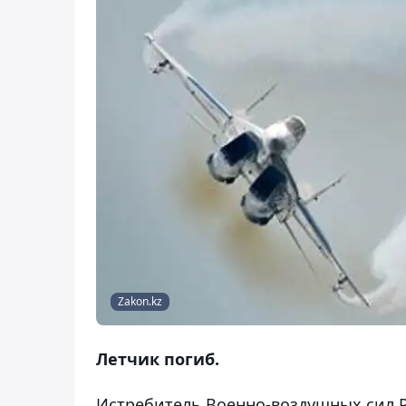
Zakon.kz
Летчик погиб.
Истребитель Военно-воздушных сил Ро