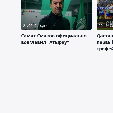
21:06, Сегодня
20:41, 
Самат Смаков официально
Дастан
возглавил "Атырау"
первы
трофей