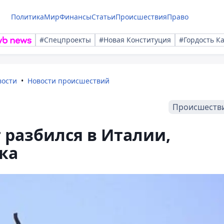
Политика
Мир
Финансы
Статьи
Происшествия
Право
#Спецпроекты
#Новая Конституция
#Гордость К
вости
Новости происшествий
Происшеств
разбился в Италии,
ка