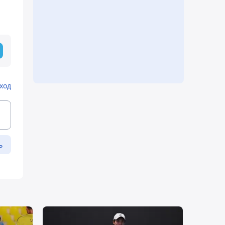
ход
ь