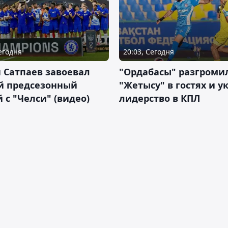
Сегодня
20:03, Сегодня
 Сатпаев завоевал
"Ордабасы" разгроми
й предсезонный
"Жетысу" в гостях и у
 с "Челси" (видео)
лидерство в КПЛ