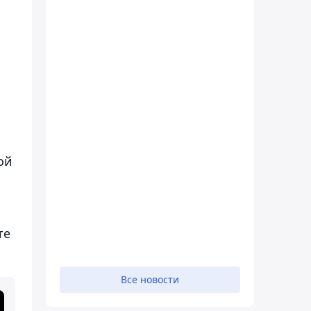
ой
те
Все новости