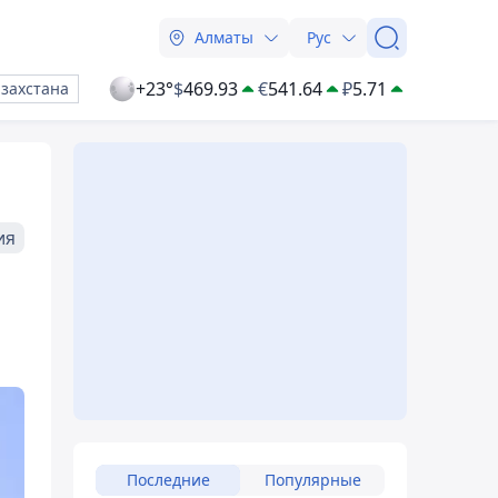
Алматы
Рус
+23°
$
469.93
€
541.64
₽
5.71
азахстана
ия
Последние
Популярные