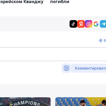
орейском Кванджу
погибли
В
Комментироват