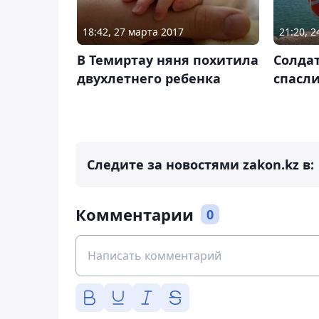
18:42, 27 марта 2017
21:20, 2
В Темиртау няня похитила
Солдат
двухлетнего ребенка
спасл
Следите за новостями zakon.kz в:
Комментарии
0