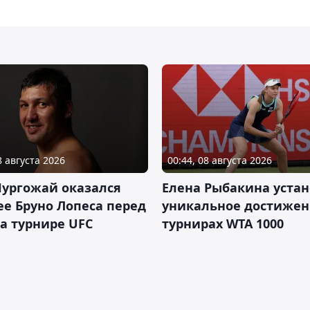
8 августа 2026
00:44, 08 августа 2026
Нургожай оказался
Елена Рыбакина уста
е Бруно Лопеса перед
уникальное достижен
а турнире UFC
турнирах WTA 1000