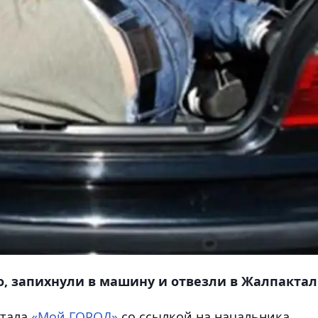
, запихнули в машину и отвезли в Жалпактал
ртала
«Мой ГОРОД»
со ссылкой на начальника