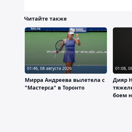
Читайте также
01:46, 08 августа 2026
01:08, 0
Мирра Андреева вылетела с
Дияр 
"Мастерса" в Торонто
тяжеле
боем н