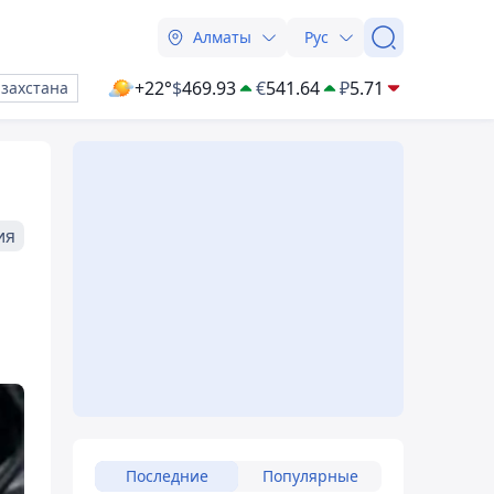
Алматы
Рус
+22°
$
469.93
€
541.64
₽
5.71
азахстана
ия
Последние
Популярные