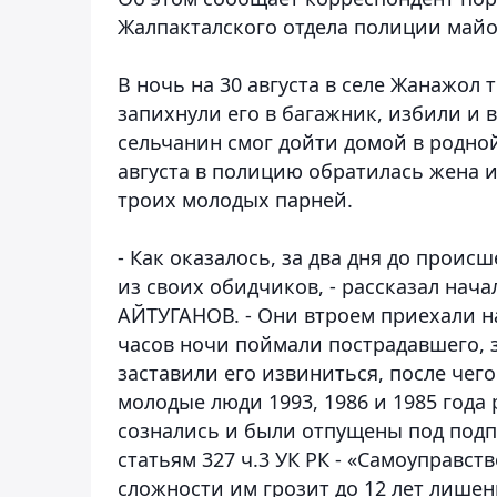
Жалпакталского отдела полиции май
В ночь на 30 августа в селе Жанажол 
запихнули его в багажник, избили и
сельчанин смог дойти домой в родной
августа в полицию обратилась жена 
троих молодых парней.
- Как оказалось, за два дня до прои
из своих обидчиков, - рассказал нач
АЙТУГАНОВ. - Они втроем приехали на
часов ночи поймали пострадавшего, з
заставили его извиниться, после чег
молодые люди 1993, 1986 и 1985 года
сознались и были отпущены под подп
статьям 327 ч.3 УК РК - «Самоуправст
сложности им грозит до 12 лет лишен