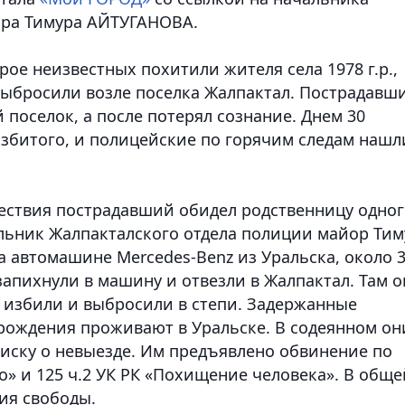
ора Тимура АЙТУГАНОВА.
трое неизвестных похитили жителя села 1978 г.р.,
 выбросили возле поселка Жалпактал. Пострадавш
 поселок, а после потерял сознание. Днем 30
избитого, и полицейские по горячим следам нашл
сшествия пострадавший обидел родственницу одно
альник Жалпакталского отдела полиции майор Тим
 автомашине Mercedes-Benz из Уральска, около 
апихнули в машину и отвезли в Жалпактал. Там 
о избили и выбросили в степи. Задержанные
 рождения проживают в Уральске. В содеянном он
иску о невыезде. Им предъявлено обвинение по
во» и 125 ч.2 УК РК «Похищение человека». В обще
ия свободы.