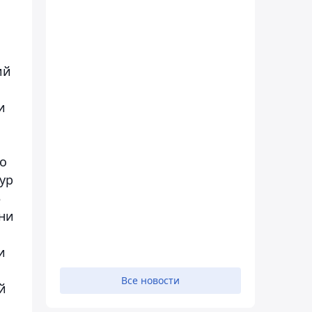
ий
и
го
ур
3
они
и
Все новости
й