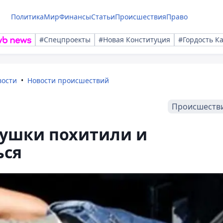
Политика
Мир
Финансы
Статьи
Происшествия
Право
#Спецпроекты
#Новая Конституция
#Гордость К
вости
Новости происшествий
Происшеств
вушки похитили и
ься