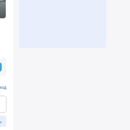
ход
ь