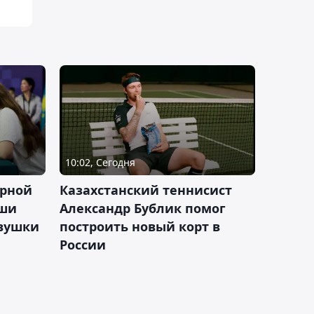
10:02, Сегодня
орной
Казахстанский теннисист
аши
Александр Бублик помог
евушки
построить новый корт в
России