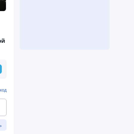
ой
ход
ь