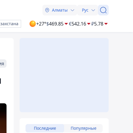
Алматы
Рус
+27°
$
469.85
€
542.16
₽
5.78
азахстана
ия
и
Последние
Популярные