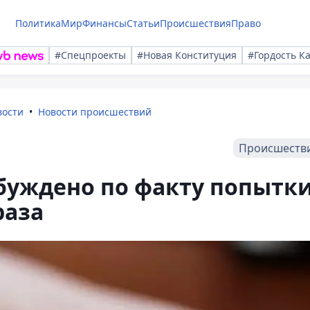
Политика
Мир
Финансы
Статьи
Происшествия
Право
#Спецпроекты
#Новая Конституция
#Гордость К
вости
Новости происшествий
Происшеств
буждено по факту попытк
раза