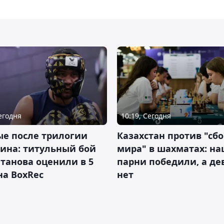
10:19, Сегодня
Сегодня
Казахстан против "сб
ые после трилогии
мира" в шахматах: н
ина: титульный бой
парни победили, а д
танова оценили в 5
нет
на BoxRec