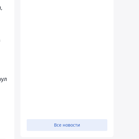
,
в
аул
Все новости