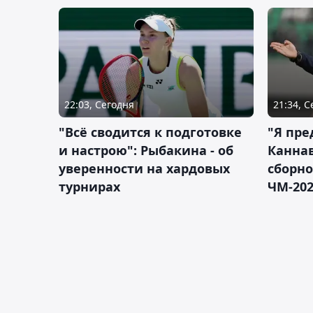
22:03, Сегодня
21:34, 
"Всё сводится к подготовке
"Я пре
и настрою": Рыбакина - об
Каннав
уверенности на хардовых
сборно
турнирах
ЧМ-20