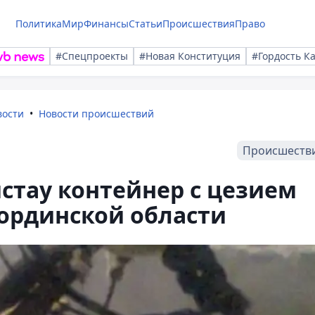
Политика
Мир
Финансы
Статьи
Происшествия
Право
#Спецпроекты
#Новая Конституция
#Гордость К
вости
Новости происшествий
Происшеств
стау контейнер с цезием
ординской области