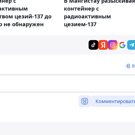
В Мангистау разыскива
нер с
контейнер с
активным
радиоактивным
твом цезий-137 до
цезием-137
р не обнаружен
В
Комментироват