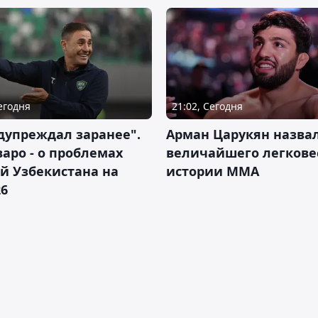
Сегодня
21:02, Сегодня
дупреждал заранее".
Арман Царукян назва
аро - о проблемах
величайшего легкове
й Узбекистана на
истории ММА
26