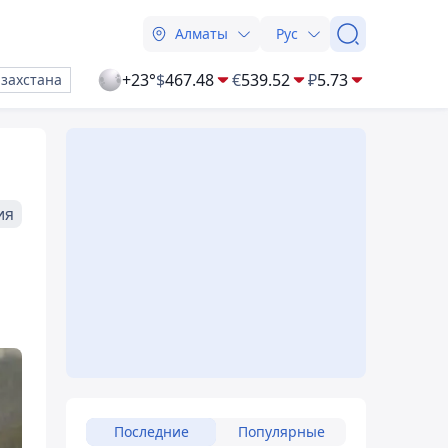
Алматы
Рус
+23°
$
467.48
€
539.52
₽
5.73
азахстана
ия
Последние
Популярные