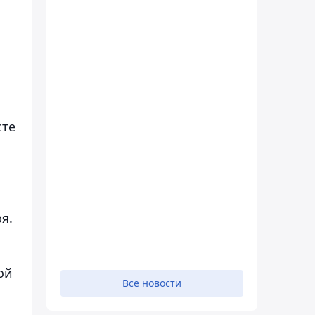
сте
я.
ой
Все новости