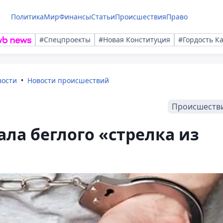
Политика
Мир
Финансы
Статьи
Происшествия
Право
#Спецпроекты
#Новая Конституция
#Гордость К
вости
Новости происшествий
Происшеств
ла беглого «стрелка из