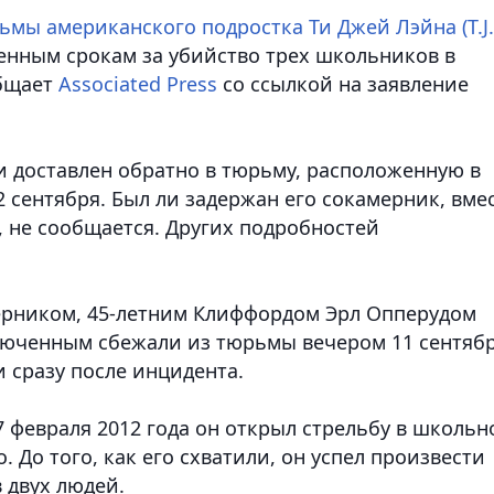
мы американского подростка Ти Джей Лэйна (T.J.
енным срокам за убийство трех школьников в
общает
Associated Press
со ссылкой на заявление
и доставлен обратно в тюрьму, расположенную в
2 сентября. Был ли задержан его сокамерник, вме
, не сообщается. Других подробностей
ерником, 45-летним Клиффордом Эрл Опперудом
заключенным сбежали из тюрьмы вечером 11 сентябр
 сразу после инцидента.
27 февраля 2012 года он открыл стрельбу в школьн
. До того, как его схватили, он успел произвести
 двух людей.