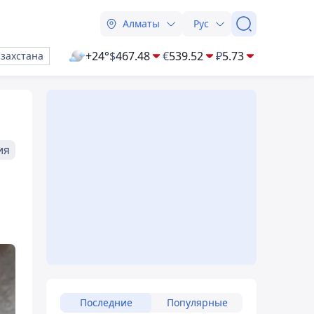
Алматы
Рус
+24°
$
467.48
€
539.52
₽
5.73
азахстана
ия
Последние
Популярные