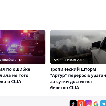
25 ноября 2018
15:59, 04 июля 2014
ия по ошибке
Тропический шторм
лила не того
"Артур" перерос в ураган
ека в США
за сутки достигнет
берегов США