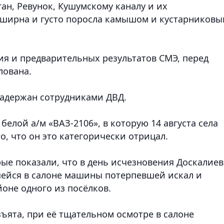
ган, Ревунок, Кушумскому каналу и их
ширна и густо поросла камышом и кустарников
ия и предварительных результатов СМЭ, перед
лована.
задержан сотрудниками ДВД.
белой а/м «ВАЗ-2106», в которую 14 августа села
о, что он это категорически отрицал.
рые показали, что в день исчезновения Доскалие
ившейся в салоне машины потерпевшей искал и
йоне одного из посёлков.
ъята, при её тщательном осмотре в салоне