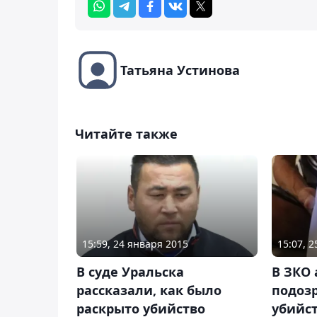
Татьяна Устинова
Читайте также
15:59, 24 января 2015
15:07, 
В суде Уральска
В ЗКО 
рассказали, как было
подоз
раскрыто убийство
убийс