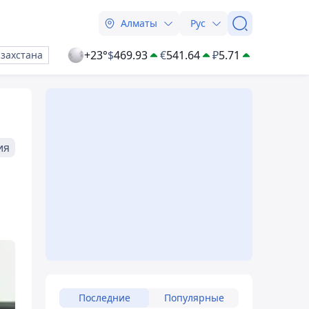
Алматы
Рус
+23°
$
469.93
€
541.64
₽
5.71
азахстана
ия
Последние
Популярные