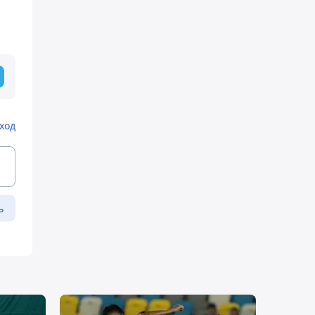
ход
ь