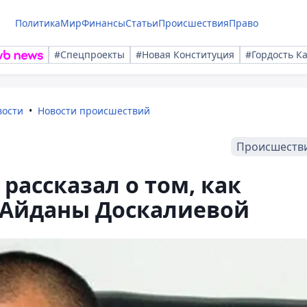
Политика
Мир
Финансы
Статьи
Происшествия
Право
#Спецпроекты
#Новая Конституция
#Гордость К
вости
Новости происшествий
Происшеств
рассказал о том, как
 Айданы Доскалиевой