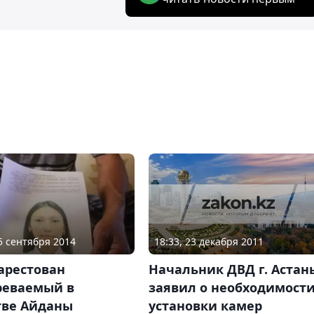
18:33, 23 декабря 2011
25 сентября 2014
Начальник ДВД г. Астан
арестован
заявил о необходимост
реваемый в
установки камер
тве Айданы