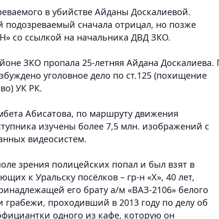
реваемого в убийстве Айданы Доскалиевой.
й подозреваемый сначала отрицал, но позже
Н» со ссылкой на начальника ДВД ЗКО.
районе ЗКО пропала 25-летняя Айдана Доскалиева. 
збуждено уголовное дело по ст.125 (похищение
во) УК РК.
мбета Абисатова, по маршруту движения
тупника изучены более 7,5 млн. изображений с
анных видеосистем.
 поле зрения полицейских попал и был взят в
щих к Уральску посёлков – гр-н «Х», 40 лет,
инадлежащей его брату а/м «ВАЗ-2106» белого
и грабежи, проходивший в 2013 году по делу об
фициантки одного из кафе, которую он