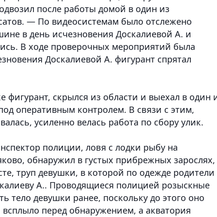
подвозил после работы домой в один из
сатов. — По видеосистемам было отслежено
ине в день исчезновения Доскалиевой А. и
ись. В ходе проверочных мероприятий была
езновения Доскалиевой А. фигурант спрятал
е фигурант, скрылся из области и выехал в один 
 под оперативным контролем. В связи с этим,
алась, усиленно велась работа по сбору улик.
инспектор полиции, ловя с лодки рыбу на
ково, обнаружил в густых прибрежных зарослях,
те, труп девушки, в которой по одежде родители
скалиеву А.. Проводящиеся полицией розыскные
ь тело девушки ранее, поскольку до этого оно
и всплыло перед обнаружением, а акватория