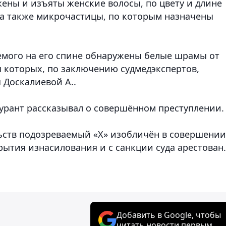
ны и изъяты женские волосы, по цвету и длине
 а также микрочастицы, по которым назначены
емого на его спине обнаружены белые шрамы от
я которых, по заключению судмедэкспертов,
 Доскалиевой А..
урант рассказывал о совершённом преступлении.
ьств подозреваемый «Х» изобличён в совершении
рытия изнасилования и с санкции суда арестован.
Добавить в Google, чтобы
читать новости первым