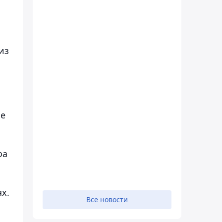
из
ие
фа
х.
Все новости