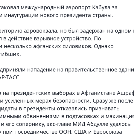
таковал международный аэропорт Кабула за
и инаугурации нового президента страны.
риторию аэровокзала, но был задержан на одном 
л в действие взрывное устройство. По
 несколько афганских силовиков. Однако
гибших.
едприняли нападение на правительственное здан
АР-ТАСС.
 на президентских выборах в Афганистане Ашра
ри усиленных мерах безопасности. Сразу же после
дидаты в президенты отказались признавать
заимными обвинениями в подтасовках и махинация
и его сопернику, экс-главе МИД Абдулле удалось
у при посредничестве ООН, США и Евросоюза