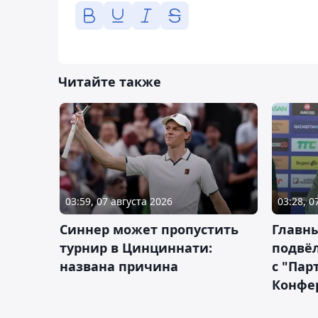
Читайте также
03:59, 07 августа 2026
03:28, 0
Синнер может пропустить
Главны
турнир в Цинциннати:
подвёл
названа причина
с "Пар
Конфе