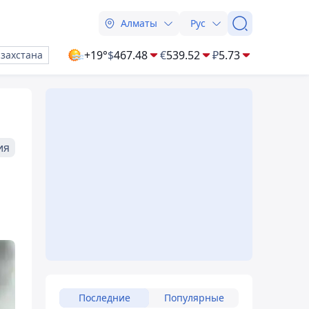
Алматы
Рус
+19°
$
467.48
€
539.52
₽
5.73
азахстана
ия
Последние
Популярные