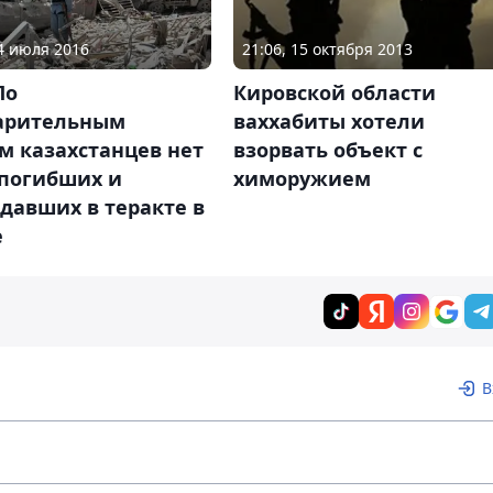
24 июля 2016
21:06, 15 октября 2013
По
Кировской области
арительным
ваххабиты хотели
м казахстанцев нет
взорвать объект с
 погибших и
химоружием
давших в теракте в
е
В