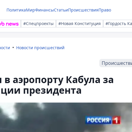
Политика
Мир
Финансы
Статьи
Происшествия
Право
#Спецпроекты
#Новая Конституция
#Гордость К
вости
Новости происшествий
Происшеств
 в аэропорту Кабула за
ации президента