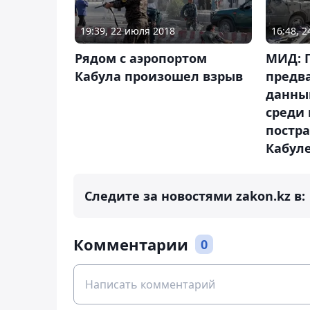
19:39, 22 июля 2018
16:48, 
Рядом с аэропортом
МИД: 
Кабула произошел взрыв
предв
данны
среди
постра
Кабул
Следите за новостями zakon.kz в:
Комментарии
0