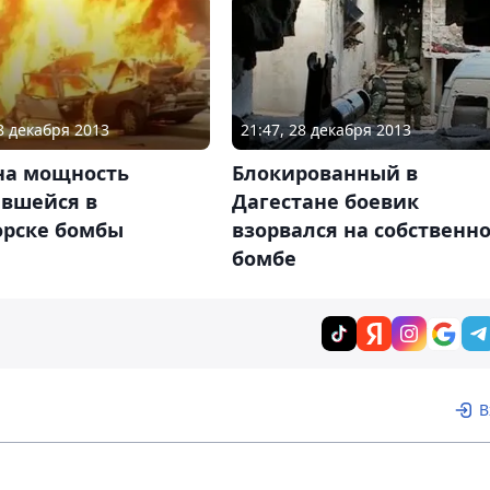
28 декабря 2013
21:47, 28 декабря 2013
на мощность
Блокированный в
авшейся в
Дагестане боевик
орске бомбы
взорвался на собственн
бомбе
В