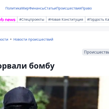
Политика
Мир
Финансы
Статьи
Происшествия
Право
#Спецпроекты
#Новая Конституция
#Гордость К
вости
Новости происшествий
Происшеств
зорвали бомбу