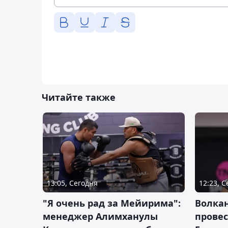
Читайте также
13:05, Сегодня
12:23, 
"Я очень рад за Мейирима":
Волка
менеджер Алимханулы
провес