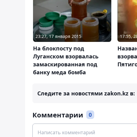
23:27, 17 января 2015
17:55, 
На блокпосту под
Назва
Луганском взорвалась
взорв
замаскированная под
Пятиг
банку меда бомба
Следите за новостями zakon.kz в:
Комментарии
0