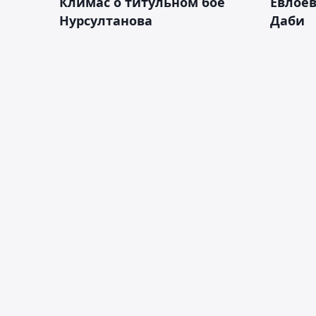
Климас о титульном бое
Евлоев
Нурсултанова
Даби