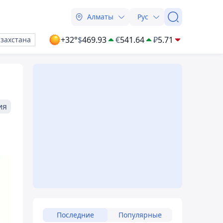
Алматы
Рус
+32°
$
469.93
€
541.64
₽
5.71
азахстана
ия
Последние
Популярные