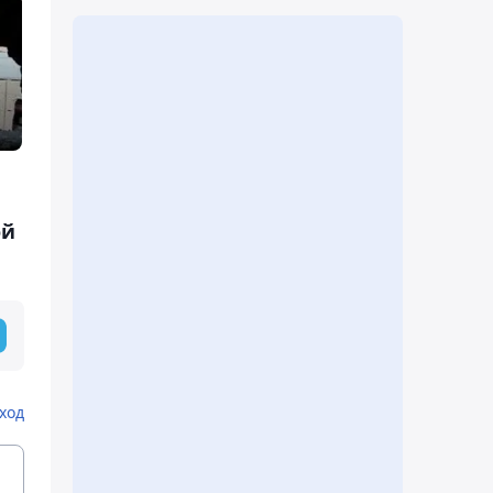
ой
ход