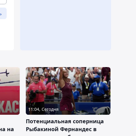
ь
11:04, Сегодня
Потенциальная соперница
на на
Рыбакиной Фернандес в