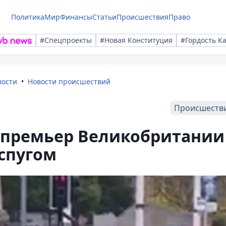
Политика
Мир
Финансы
Статьи
Происшествия
Право
#Спецпроекты
#Новая Конституция
#Гордость К
вости
Новости происшествий
Происшеств
: премьер Великобритании
спугом