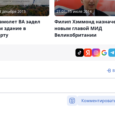
24 декабря 2013
21:01, 15 июля 2014
амолет BA задел
Филип Хэммонд назнач
м здание в
новым главой МИД
рту
Великобритании
В
Комментироват