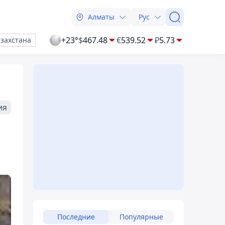
Алматы
Рус
+23°
$
467.48
€
539.52
₽
5.73
азахстана
ия
Последние
Популярные