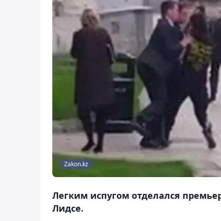
Zakon.kz
Легким испугом отделался премье
Лидсе.