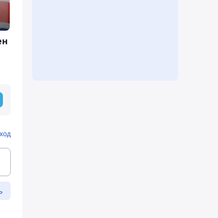
ен
ход
ь