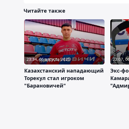
Читайте также
23:34, 06 августа 2026
23:07, 0
Казахстанский нападающий
Экс-фо
Торекул стал игроком
Камара
"Барановичей"
"Адми