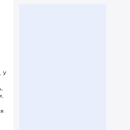
. У
ь,
и.
ся