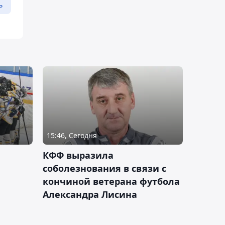
ь
15:46, Сегодня
КФФ выразила
соболезнования в связи с
кончиной ветерана футбола
Александра Лисина