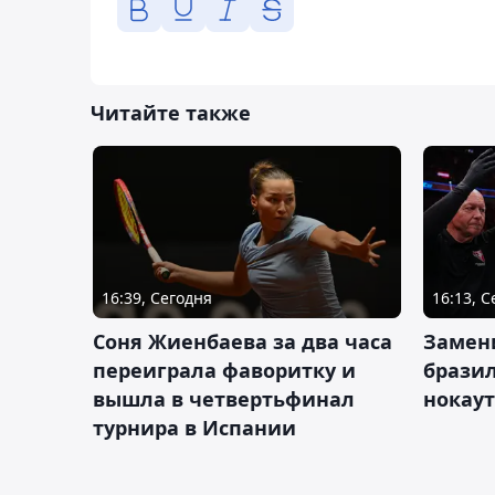
Читайте также
16:39, Сегодня
16:13, 
Соня Жиенбаева за два часа
Замен
переиграла фаворитку и
брази
вышла в четвертьфинал
нокау
турнира в Испании