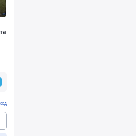
та
ход