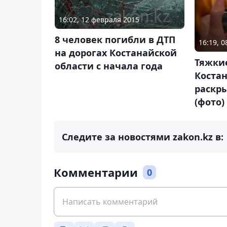
16:02, 12 февраля 2015
8 человек погибли в ДТП
16:19, 
на дорогах Костанайской
Тяжки
области с начала года
Коста
раскры
(фото)
Следите за новостями zakon.kz в:
Комментарии
0