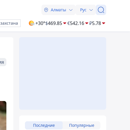
Алматы
Рус
+30°
$
469.85
€
542.16
₽
5.78
азахстана
ия
Последние
Популярные