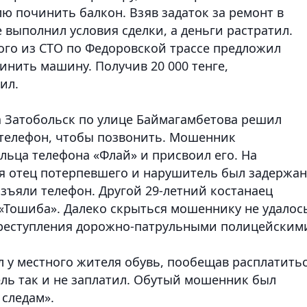
ю починить балкон. Взяв задаток за ремонт в
 выполнил условия сделки, а деньги растратил.
го из СТО по Федоровской трассе предложил
нить машину. Получив 20 000 тенге,
ил.
 Затобольск по улице Баймагамбетова решил
 телефон, чтобы позвонить. Мошенник
льца телефона «Флай» и присвоил его. На
 отец потерпевшего и нарушитель был задержан
зъяли телефон. Другой 29-летний костанаец
«Тошиба». Далеко скрыться мошеннику не удалос
преступления дорожно-патрульными полицейским
л у местного жителя обувь, пообещав расплатить
тель так и не заплатил. Обутый мошенник был
следам».