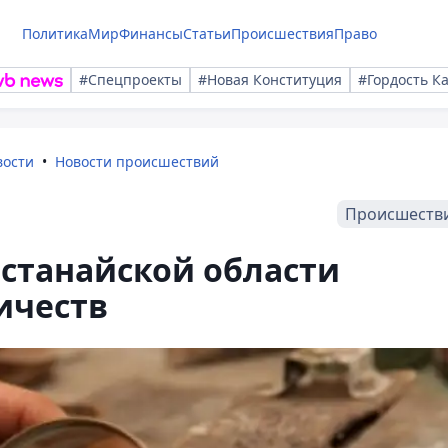
Политика
Мир
Финансы
Статьи
Происшествия
Право
#Спецпроекты
#Новая Конституция
#Гордость К
вости
Новости происшествий
Происшеств
останайской области
ичеств