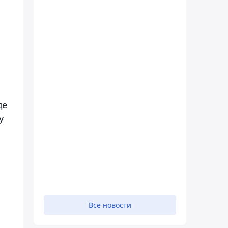
де
у
Все новости