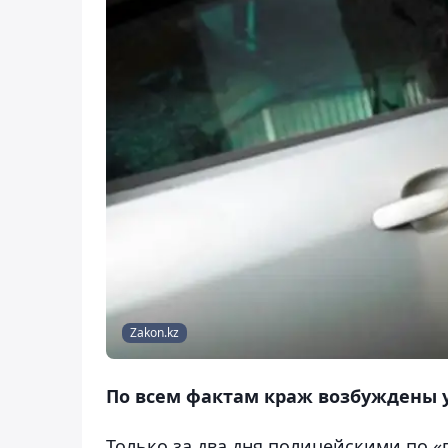
Zakon.kz
По всем фактам краж возбуждены у
Только за два дня полицейскими по «