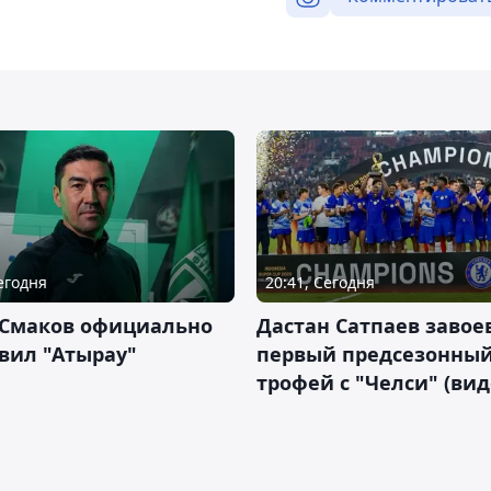
Сегодня
20:41, Сегодня
 Смаков официально
Дастан Сатпаев завое
вил "Атырау"
первый предсезонны
трофей с "Челси" (вид