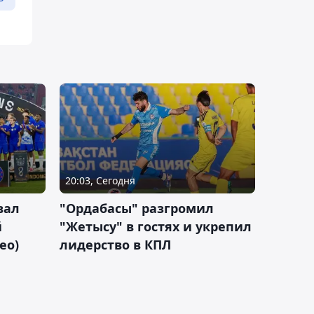
20:03, Сегодня
вал
"Ордабасы" разгромил
й
"Жетысу" в гостях и укрепил
ео)
лидерство в КПЛ