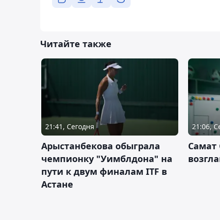
Читайте также
21:41, Сегодня
21:06, 
Арыстанбекова обыграла
Самат
чемпионку "Уимблдона" на
возгла
пути к двум финалам ITF в
Астане