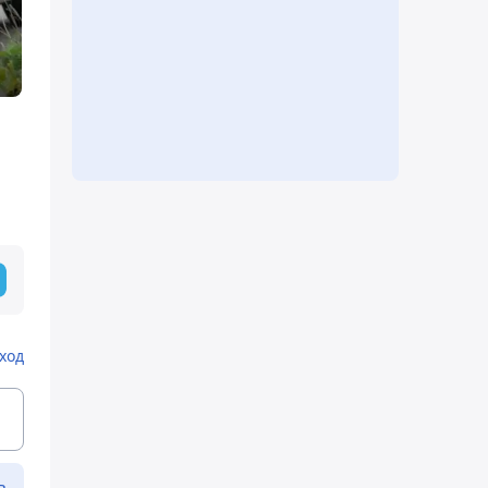
ход
ь