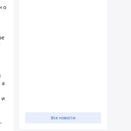
н о
ре
у
й
 а
 и
Все новости
,