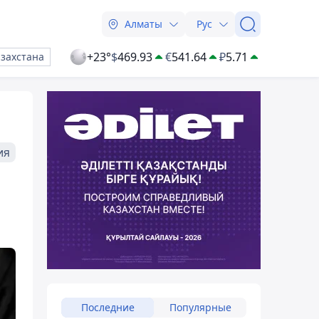
Алматы
Рус
+23°
$
469.93
€
541.64
₽
5.71
азахстана
ия
Последние
Популярные