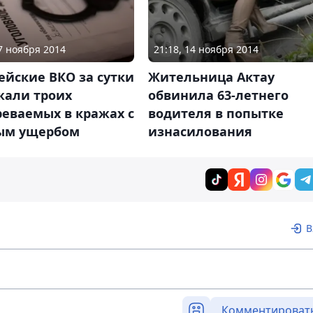
27 ноября 2014
21:18, 14 ноября 2014
йские ВКО за сутки
Жительница Актау
жали троих
обвинила 63-летнего
еваемых в кражах с
водителя в попытке
ым ущербом
изнасилования
В
Комментироват