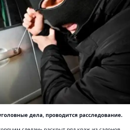
головные дела, проводится расследование.
горячим следам» раскрыт ряд краж из салонов