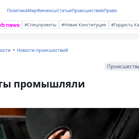
Политика
Мир
Финансы
Статьи
Происшествия
Право
#Спецпроекты
#Новая Конституция
#Гордость К
вости
Новости происшествий
Происшеств
нты промышляли