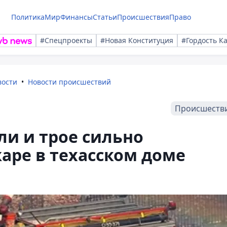
Политика
Мир
Финансы
Статьи
Происшествия
Право
#Спецпроекты
#Новая Конституция
#Гордость К
вости
Новости происшествий
Происшеств
ли и трое сильно
аре в техасском доме