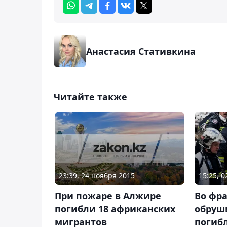
Анастасия Стативкина
Читайте также
23:39, 24 ноября 2015
15:25, 
При пожаре в Алжире
Во фр
погибли 18 африканских
обруш
мигрантов
погиб