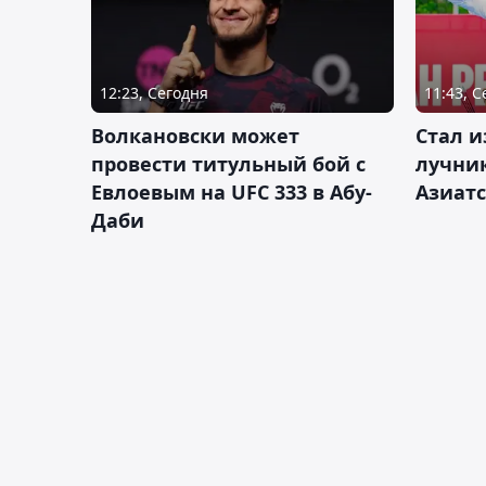
12:23, Сегодня
11:43, 
Волкановски может
Стал и
провести титульный бой с
лучник
Евлоевым на UFC 333 в Абу-
Азиатс
Даби