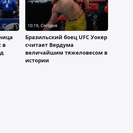
10:19, Сегодня
ница
Бразильский боец UFC Уокер
 в
считает Вердума
ад
величайшим тяжеловесом в
истории