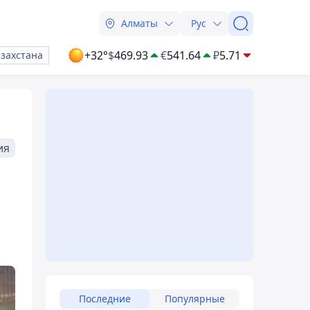
Алматы
Рус
+32°
$
469.93
€
541.64
₽
5.71
азахстана
ия
Последние
Популярные