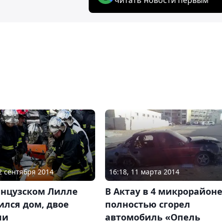
02 сентября 2014
16:18, 11 марта 2014
анцузском Лилле
В Актау в 4 микрорайон
ился дом, двое
полностью сгорел
ли
автомобиль «Опель