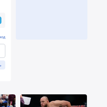
ход
ь