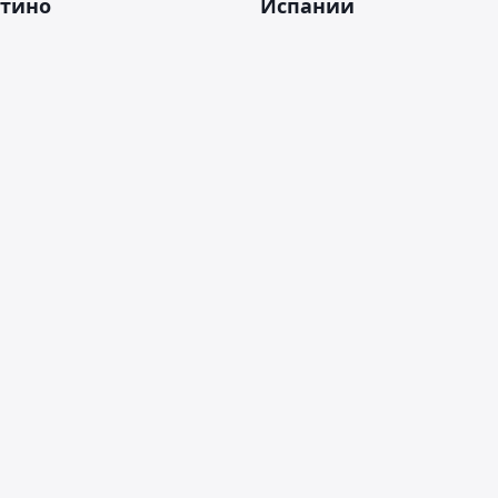
тино
Испании