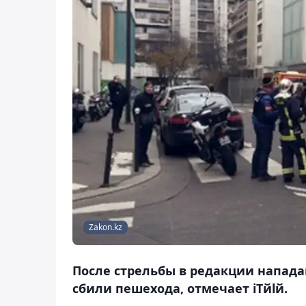
Zakon.kz
После стрельбы в редакции напада
сбили пешехода, отмечает iTйlй.