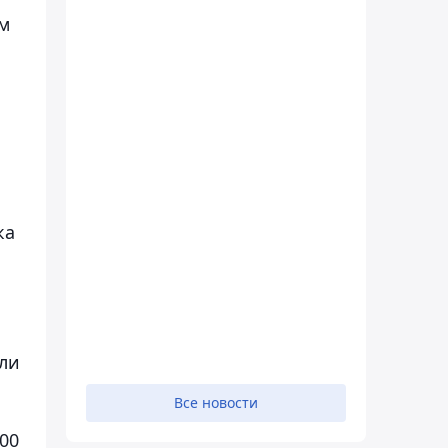
-м
ка
или
Все новости
00