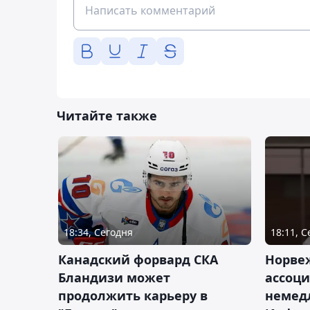
Читайте также
18:34, Сегодня
18:11, 
Канадский форвард СКА
Норве
Бландизи может
ассоци
продолжить карьеру в
немед