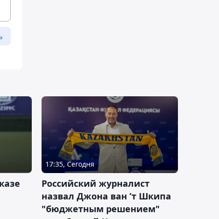
ь
17:35, Сегодня
казе
Российский журналист
назвал Джона ван ’т Шкипа
"бюджетным решением"