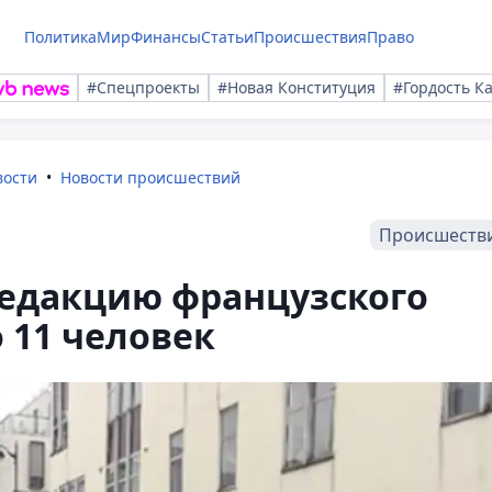
Политика
Мир
Финансы
Статьи
Происшествия
Право
#Спецпроекты
#Новая Конституция
#Гордость К
вости
Новости происшествий
Происшеств
редакцию французского
 11 человек