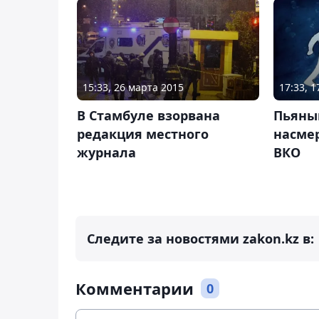
15:33, 26 марта 2015
17:33, 
В Стамбуле взорвана
Пьяны
редакция местного
насмер
журнала
ВКО
Следите за новостями zakon.kz в:
Комментарии
0