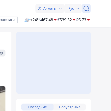
Алматы
Рус
+24°
$
467.48
€
539.52
₽
5.73
азахстана
ия
Последние
Популярные