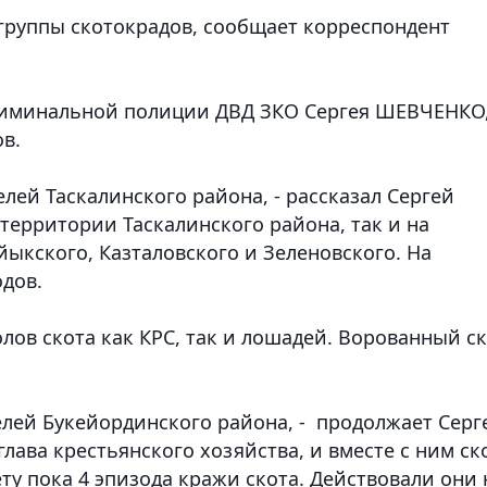
группы скотокрадов,
сообщает корреспондент
риминальной полиции ДВД ЗКО Сергея ШЕВЧЕНКО
в.
елей Таскалинского района, - рассказал Сергей
территории Таскалинского района, так и на
ыкского, Казталовского и Зеленовского. На
одов.
олов скота как КРС, так и лошадей. Ворованный с
телей Букейординского района, - продолжает Серг
лава крестьянского хозяйства, и вместе с ним ск
ету пока 4 эпизода кражи скота. Действовали они 