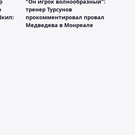
р
"Он игрок волнообразный":
о
тренер Турсунов
Шкип:
прокомментировал провал
Медведева в Монреале