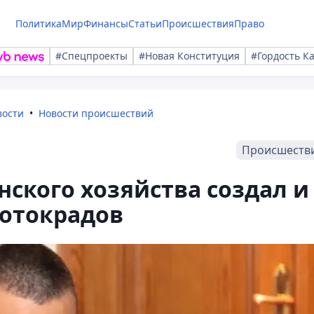
Политика
Мир
Финансы
Статьи
Происшествия
Право
#Спецпроекты
#Новая Конституция
#Гордость К
вости
Новости происшествий
Происшеств
нского хозяйства создал и
котокрадов