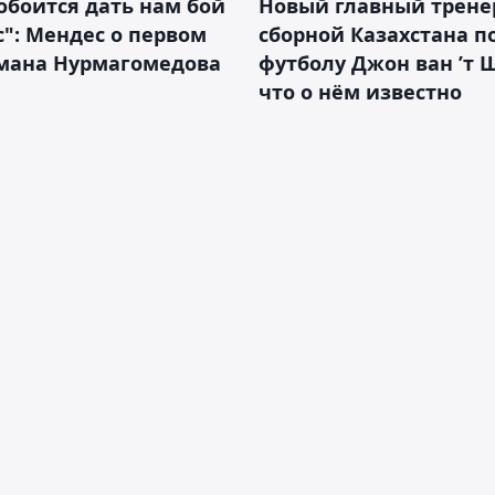
обоится дать нам бой
Новый главный трене
с": Мендес о первом
сборной Казахстана п
смана Нурмагомедова
футболу Джон ван ’т 
что о нём известно