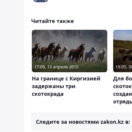
Читайте также
17:09, 13 апреля 2015
19:05, 
На границе с Киргизией
Для бо
задержаны три
ското
скотокрада
созда
отряды
Следите за новостями zakon.kz в: