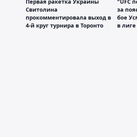
Первая ракетка Украины
"UFC п
Свитолина
за поя
прокомментировала выход в
бое У
4-й круг турнира в Торонто
в лиге