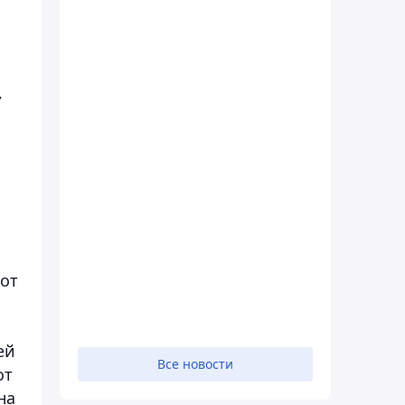
,
кот
ей
Все новости
от
на