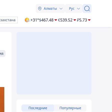
Алматы
Рус
+31°
$
467.48
€
539.52
₽
5.73
азахстана
ия
Последние
Популярные