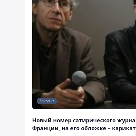
Zakon.kz
Новый номер сатирического журнал
Франции, на его обложке – карик