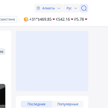
Алматы
Рус
+31°
$
469.85
€
542.16
₽
5.78
азахстана
ия
Последние
Популярные