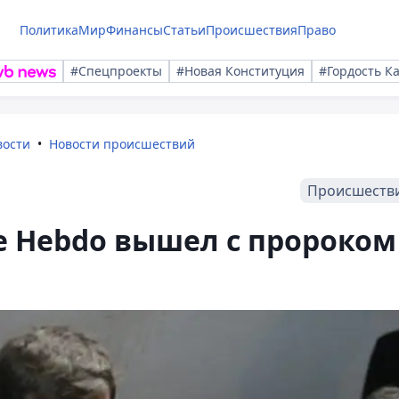
Политика
Мир
Финансы
Статьи
Происшествия
Право
#Спецпроекты
#Новая Конституция
#Гордость К
вости
Новости происшествий
Происшеств
e Hebdo вышел с пророком