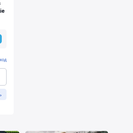
в
ie
ход
ь