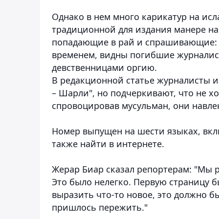
Однако в нем много карикатур на исл
традиционной для издания манере на
попадающие в рай и спрашивающие: "Г
временем, видны погибшие журналист
девственницами оргию.
В редакционной статье журналисты и
– Шарли", но подчеркивают, что не х
спровоцировав мусульман, они навлекл
Номер выпущен на шести языках, вкл
также найти в интернете.
Жерар Биар сказал репортерам: "Мы ра
Это было нелегко. Первую страницу б
выразить что-то новое, это должно б
пришлось пережить."