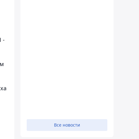
 -
ом
аха
Все новости