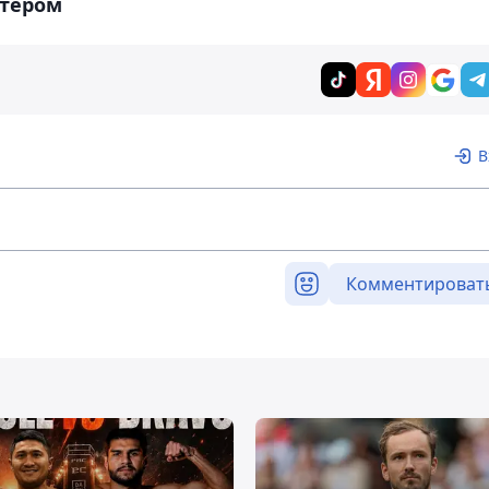
лтером
В
Комментироват