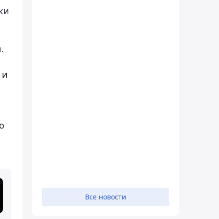
ки
.
 и
о
Все новости