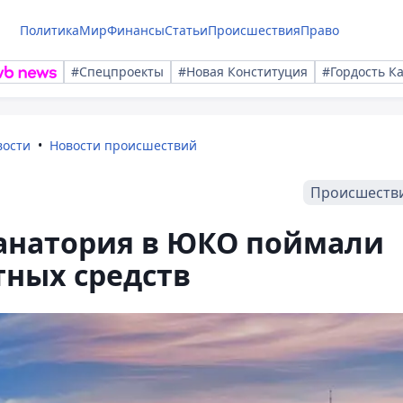
Политика
Мир
Финансы
Статьи
Происшествия
Право
#Спецпроекты
#Новая Конституция
#Гордость К
вости
Новости происшествий
Происшеств
санатория в ЮКО поймали
ных средств