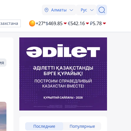
Алматы
Рус
+27°
$
469.85
€
542.16
₽
5.78
азахстана
ия
Последние
Популярные