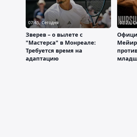
07:45, Сегодня
07:23, 
Зверев – о вылете с
Офици
"Мастерса" в Монреале:
Мейир
Требуется время на
против
адаптацию
младш