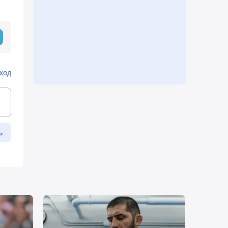
ход
ь