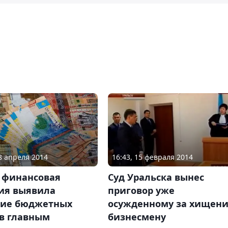
08 апреля 2014
16:43, 15 февраля 2014
 финансовая
Суд Уральска вынес
ия выявила
приговор уже
ие бюджетных
осужденному за хищен
тв главным
бизнесмену