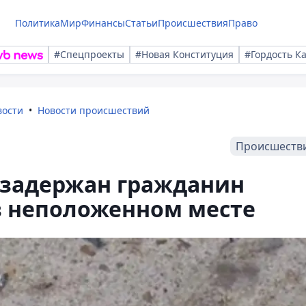
Политика
Мир
Финансы
Статьи
Происшествия
Право
#Спецпроекты
#Новая Конституция
#Гордость К
вости
Новости происшествий
Происшеств
 задержан гражданин
в неположенном месте