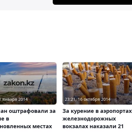
11 января 2014
23:21, 16 октября 2014
чан оштрафовали за
За курение в аэропортах
е в
железнодорожных
ановленных местах
вокзалах наказали 21