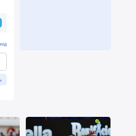
ход
ь