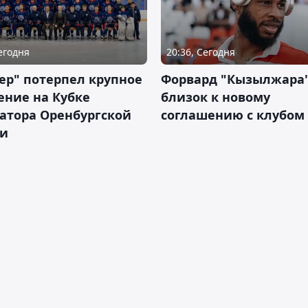
Сегодня
20:36, Сегодня
ер" потерпел крупное
Форвард "Кызылжара"
ение на Кубке
близок к новому
атора Оренбургской
соглашению с клубом
ти