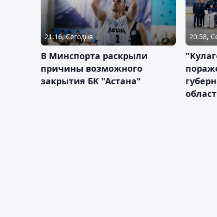
21:16, Сегодня
20:58, 
В Минспорта раскрыли
"Кулаг
причины возможного
пораж
закрытия БК "Астана"
губерн
облас