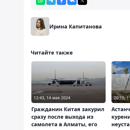
Ирина Капитанова
Читайте также
12:43, 14 мая 2024
20:10, 
Гражданин Китая закурил
Астан
сразу после выхода из
курени
самолета в Алматы, его
неуст