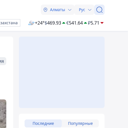
Алматы
Рус
+24°
$
469.93
€
541.64
₽
5.71
азахстана
ия
Последние
Популярные