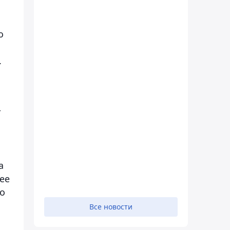
о
.
т
а
ее
о
Все новости