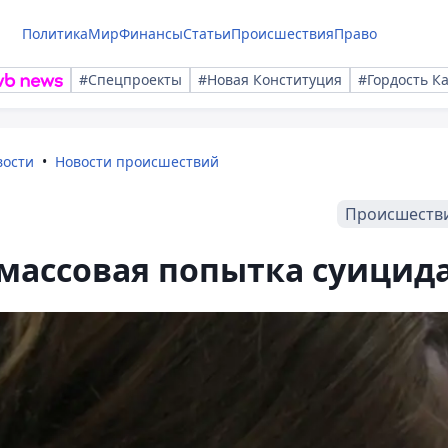
Политика
Мир
Финансы
Статьи
Происшествия
Право
#Спецпроекты
#Новая Конституция
#Гордость К
вости
Новости происшествий
Происшеств
массовая попытка суицид