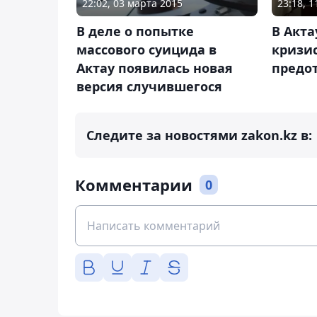
22:02, 03 марта 2015
23:18, 
В деле о попытке
В Акта
массового суицида в
кризи
Актау появилась новая
предо
версия случившегося
Следите за новостями zakon.kz в:
Комментарии
0