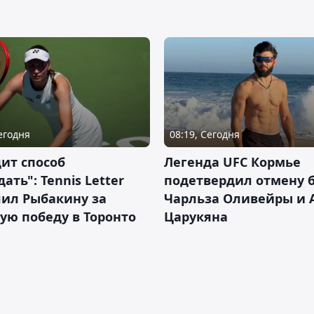
Сегодня
08:19, Сегодня
ит способ
Легенда UFC Кормье
ать": Tennis Letter
подетвердил отмену 
лил Рыбакину за
Чарльза Оливейры и 
ую победу в Торонто
Царукяна