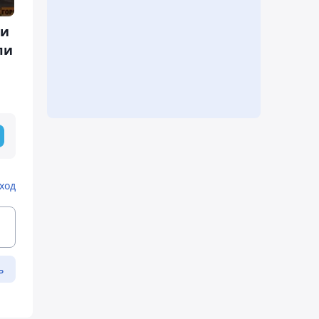
ги
ли
ход
ь