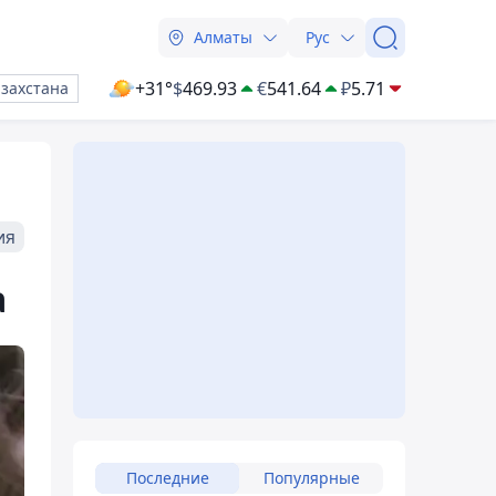
Алматы
Рус
+31°
$
469.93
€
541.64
₽
5.71
азахстана
ия
а
Последние
Популярные