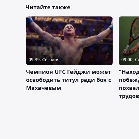
Читайте также
09:39, Сегодня
09:00, 
Чемпион UFC Гейджи может
"Наход
освободить титул ради боя с
побежд
Махачевым
похва
трудов