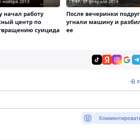
11 ноября 2013
18:47, 27 февраля 2014
у начал работу
После вечеринки подру
сный центр по
угнали машину и разби
твращению суицида
ее
В
Комментироват