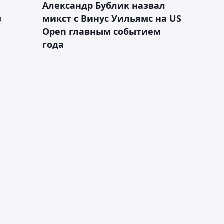
Александр Бублик назвал
в
микст с Винус Уильямс на US
Open главным событием
года