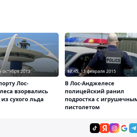
15 октября 2013
17:45, 13 февраля 2015
порту Лос-
В Лос-Анджелесе
леса взорвались
полицейский ранил
из сухого льда
подростка с игрушечны
пистолетом