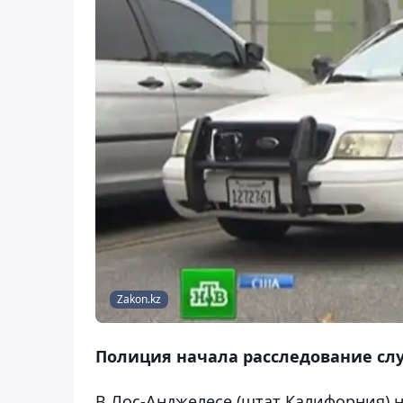
Zakon.kz
Полиция начала расследование сл
В Лос-Анджелесе (штат Калифорния) 