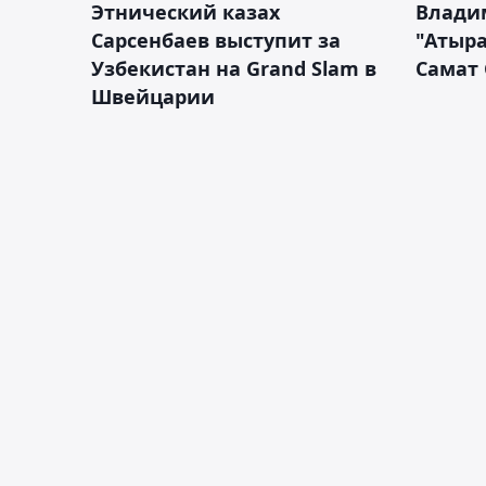
Этнический казах
Влади
Сарсенбаев выступит за
"Атыра
Узбекистан на Grand Slam в
Самат
Швейцарии