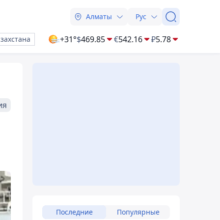
Алматы
Рус
+31°
$
469.85
€
542.16
₽
5.78
азахстана
ия
Последние
Популярные