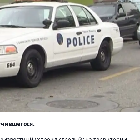
учившегося.
неизвестный устроил стрельбу на территории