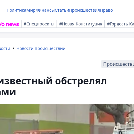
Политика
Мир
Финансы
Статьи
Происшествия
Право
#Спецпроекты
#Новая Конституция
#Гордость К
вости
Новости происшествий
Происшеств
известный обстрелял
ами