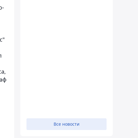
о-
с"
л
а,
раф
Все новости