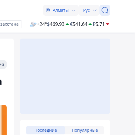
Алматы
Рус
+24°
$
469.93
€
541.64
₽
5.71
азахстана
ия
а
Последние
Популярные