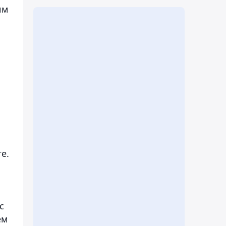
им
е.
с
ем