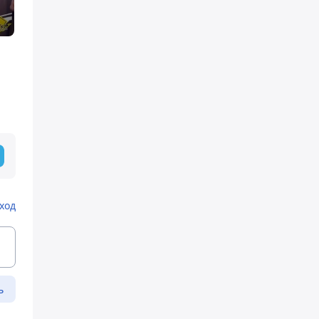
ход
ь