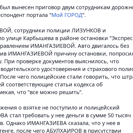
е был вынесен приговор двум сотрудникам дорожн
спондент портала "
Мой ГОРОД
".
ЕВОЙ, сотрудники полиции ЛИЗУНКОВ и
о улице Карбышева в районе остановки "Экспрес
управлением ИМАНГАЗИЕВОЙ. Авто двигалось без
нив ИМАНГАЗИЕВОЙ причину остановки, попроси
. При проверке документов выяснилось, что
водительского удостоверения и страхового полис
После чего полицейские стали говорить, что шт
 ей соответствующие статьи кодекса об
екая, что "все можно решить".
ения о взятке не поступило и полицейский
 стал требовать у нее деньги в сумме 50 тысяч
в. Однако ИМАНГАЗИЕВА сказала, что у нее в
тенге, после чего АБУЛХАИРОВ в присутствии