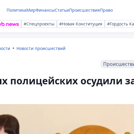
Политика
Мир
Финансы
Статьи
Происшествия
Право
#Спецпроекты
#Новая Конституция
#Гордость К
вости
Новости происшествий
Происшеств
х полицейских осудили з