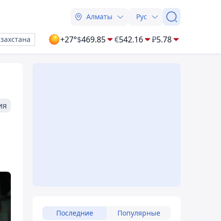
Алматы
Рус
+27°
$
469.85
€
542.16
₽
5.78
азахстана
ия
Последние
Популярные