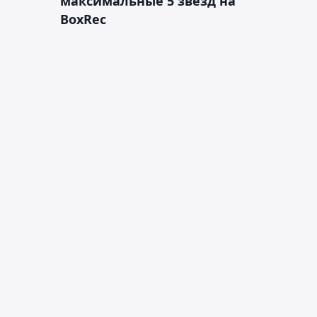
максимальные 5 звёзд на
BoxRec