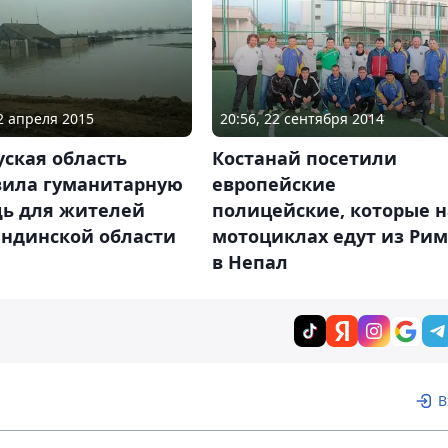
22 апреля 2015
20:56, 22 сентября 2014
ская область
Костанай посетили
вила гуманитарную
европейские
ь для жителей
полицейские, которые н
андинской области
мотоциклах едут из Ри
в Непал
В