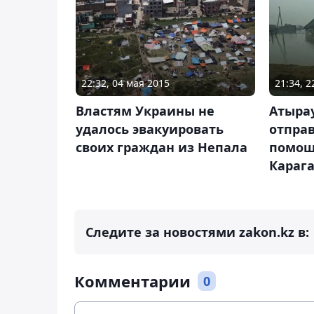
22:32, 04 мая 2015
21:34, 
Властям Украины не
Атырау
удалось эвакуировать
отпра
своих граждан из Непала
помощ
Караг
Следите за новостями zakon.kz в:
Комментарии
0