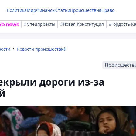
Политика
Мир
Финансы
Статьи
Происшествия
Право
#Спецпроекты
#Новая Конституция
#Гордость К
вости
Новости происшествий
Происшеств
екрыли дороги из-за
й