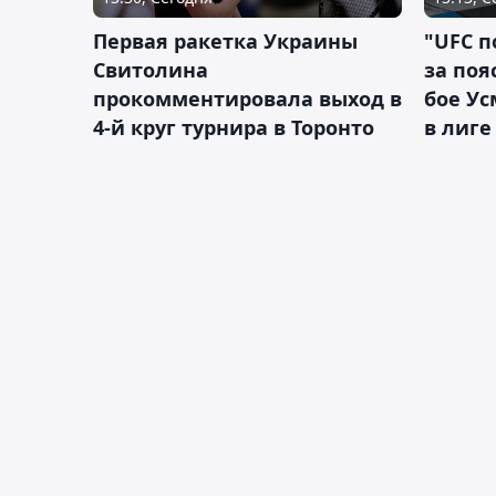
Первая ракетка Украины
"UFC п
Свитолина
за поя
прокомментировала выход в
бое У
4-й круг турнира в Торонто
в лиге