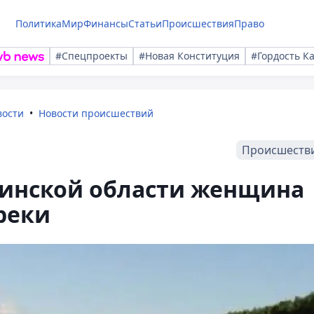
Политика
Мир
Финансы
Статьи
Происшествия
Право
#Спецпроекты
#Новая Конституция
#Гордость К
вости
Новости происшествий
Происшеств
инской области женщина
реки