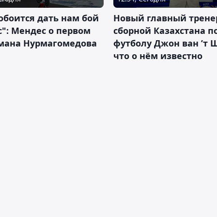
обоится дать нам бой
Новый главный трене
с": Мендес о первом
сборной Казахстана п
смана Нурмагомедова
футболу Джон ван ’т 
что о нём известно