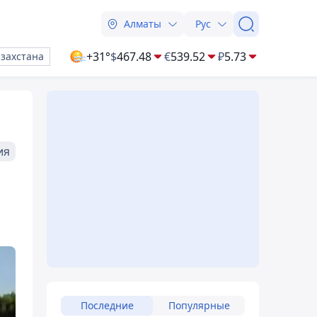
Алматы
Рус
+31°
$
467.48
€
539.52
₽
5.73
азахстана
ия
Последние
Популярные