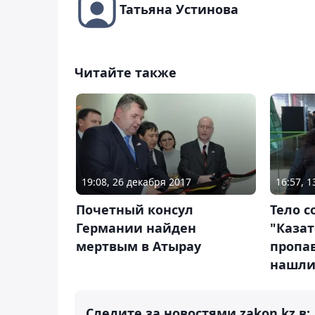
Татьяна Устинова
Читайте также
19:08, 26 декабря 2017
16:57, 
Почетный консул
Тело с
Германии найден
"Каза
мертвым в Атырау
пропав
нашли
Следите за новостями zakon.kz в: