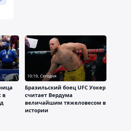
10:19, Сегодня
ница
Бразильский боец UFC Уокер
 в
считает Вердума
ад
величайшим тяжеловесом в
истории