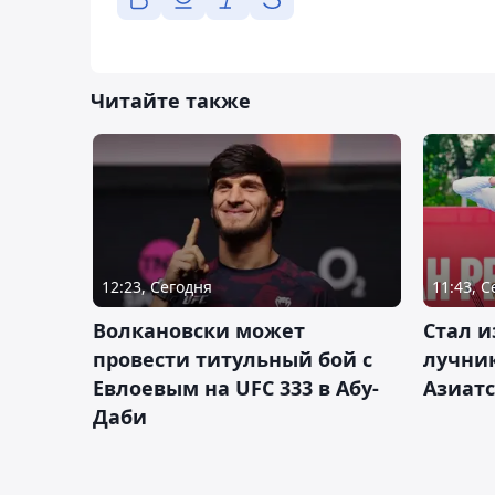
Читайте также
12:23, Сегодня
11:43, 
Волкановски может
Стал и
провести титульный бой с
лучник
Евлоевым на UFC 333 в Абу-
Азиатс
Даби