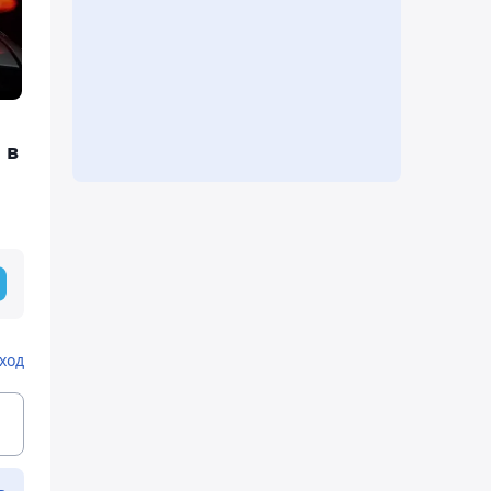
 в
ход
ь