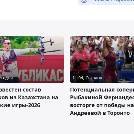
Сегодня
11:04, Сегодня
звестен состав
Потенциальная сопер
ов из Казахстана на
Рыбакиной Фернандес
кие игры-2026
восторге от победы н
Андреевой в Торонто