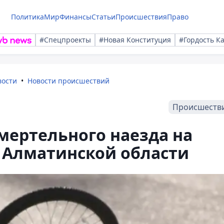
Политика
Мир
Финансы
Статьи
Происшествия
Право
#Спецпроекты
#Новая Конституция
#Гордость К
вости
Новости происшествий
Происшеств
мертельного наезда на
 Алматинской области