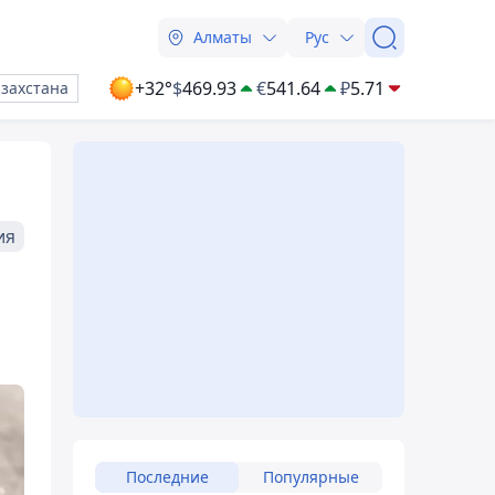
Алматы
Рус
+32°
$
469.93
€
541.64
₽
5.71
азахстана
ия
Последние
Популярные