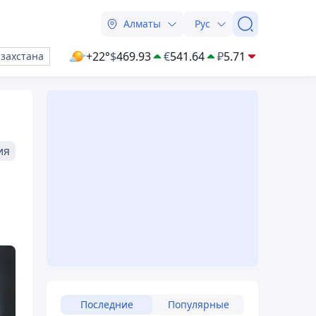
Алматы
Рус
+22°
$
469.93
€
541.64
₽
5.71
азахстана
ия
Последние
Популярные