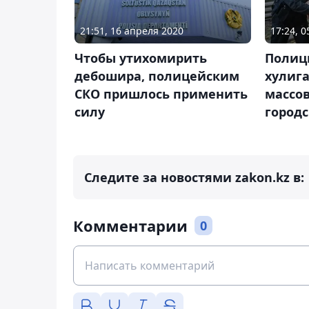
21:51, 16 апреля 2020
17:24, 
Чтобы утихомирить
Полиц
дебошира, полицейским
хулига
СКО пришлось применить
массов
силу
город
Следите за новостями zakon.kz в:
Комментарии
0