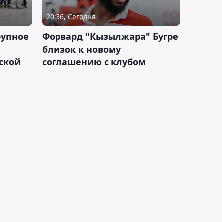
20:36, Сегодня
рупное
Форвард "Кызылжара" Бугре
близок к новому
ской
соглашению с клубом