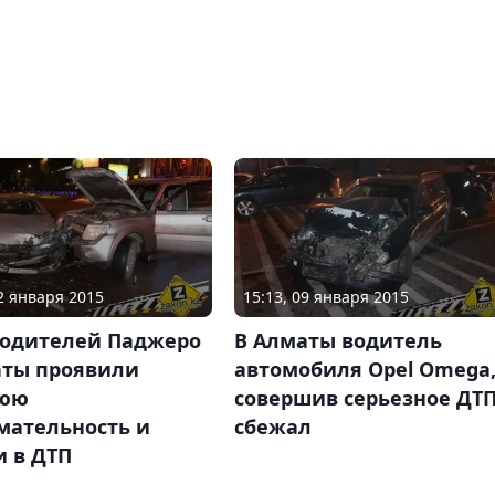
22 января 2015
15:13, 09 января 2015
водителей Паджеро
В Алматы водитель
аты проявили
автомобиля Opel Omega
нюю
совершив серьезное ДТП
мательность и
сбежал
и в ДТП