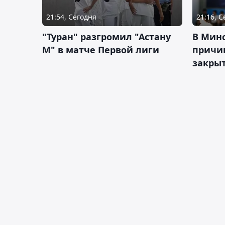
21:54, Сегодня
21:16, 
"Туран" разгромил "Астану
В Мин
М" в матче Первой лиги
причи
закрыт