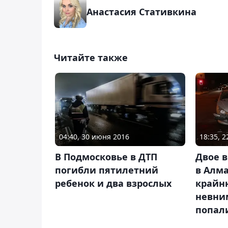
Анастасия Стативкина
Читайте также
04:40, 30 июня 2016
18:35, 
В Подмосковье в ДТП
Двое 
погибли пятилетний
в Алм
ребенок и два взрослых
край
невни
попал