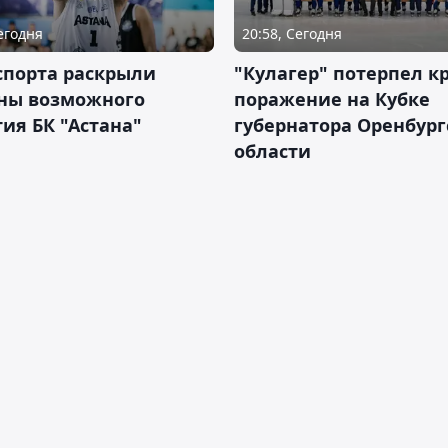
Сегодня
20:58, Сегодня
спорта раскрыли
"Кулагер" потерпел к
ны возможного
поражение на Кубке
ия БК "Астана"
губернатора Оренбург
области