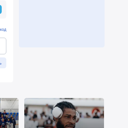
ход
ь