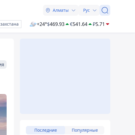
Алматы
Рус
+24°
$
469.93
€
541.64
₽
5.71
азахстана
ия
Последние
Популярные