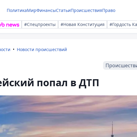
Политика
Мир
Финансы
Статьи
Происшествия
Право
#Спецпроекты
#Новая Конституция
#Гордость К
вости
Новости происшествий
Происшеств
йский попал в ДТП