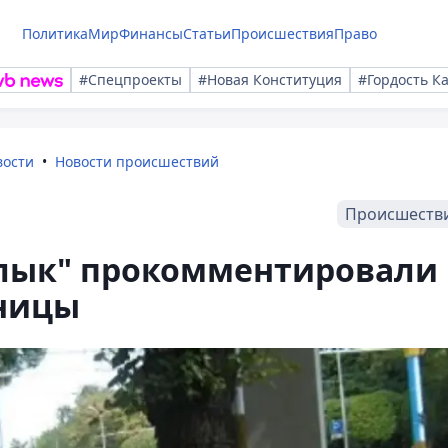
Политика
Мир
Финансы
Статьи
Происшествия
Право
#Спецпроекты
#Новая Конституция
#Гордость К
вости
Новости происшествий
Происшеств
алык" прокомментировали
тницы