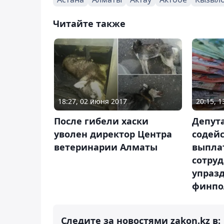
Читайте также
18:27, 02 июня 2017
20:15, 1
После гибели хаски
Депута
уволен директор Центра
содей
ветеринарии Алматы
выпла
сотру
упраз
финпо
Следите за новостями zakon.kz в: