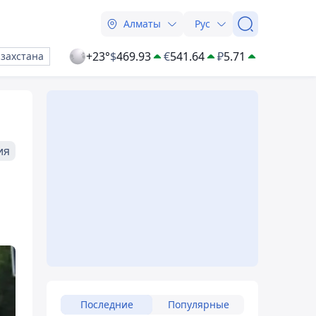
Алматы
Рус
+23°
$
469.93
€
541.64
₽
5.71
азахстана
ия
Последние
Популярные