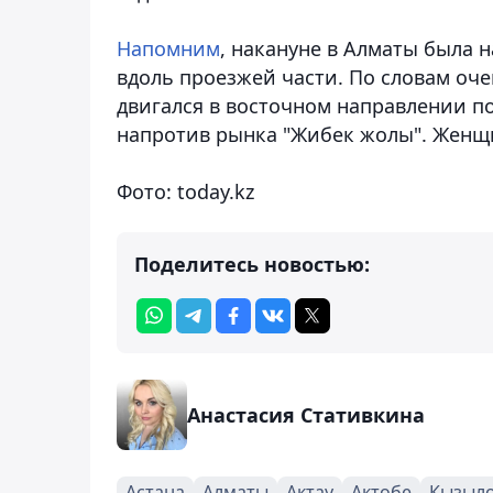
Напомним
, накануне в Алматы была 
вдоль проезжей части. По словам оче
двигался в восточном направлении п
напротив рынка "Жибек жолы". Женщи
Фото: today.kz
Поделитесь новостью:
Анастасия Стативкина
Астана
Алматы
Актау
Актобе
Кызыл