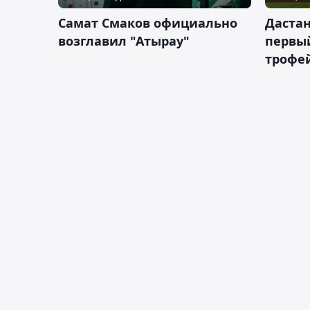
Самат Смаков официально
Дастан
возглавил "Атырау"
первы
трофей