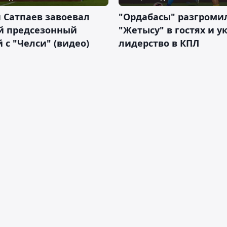
 Сатпаев завоевал
"Ордабасы" разгроми
й предсезонный
"Жетысу" в гостях и у
 с "Челси" (видео)
лидерство в КПЛ