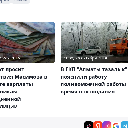
3 мая 2015
21:38, 28 октября 2014
т просит
В ГКП "Алматы тазалык"
ствия Масимова в
пояснили работу
те зарплаты
поливомоечной работы 
дникам
время похолодания
дненной
лиции