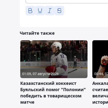
Читайте также
01:09, 07 августа 2026
00:44, 0
Казахстанский хоккеист
Анкала
Буяльский помог "Полонии"
счита
победить в товарищеском
велич
матче
истор