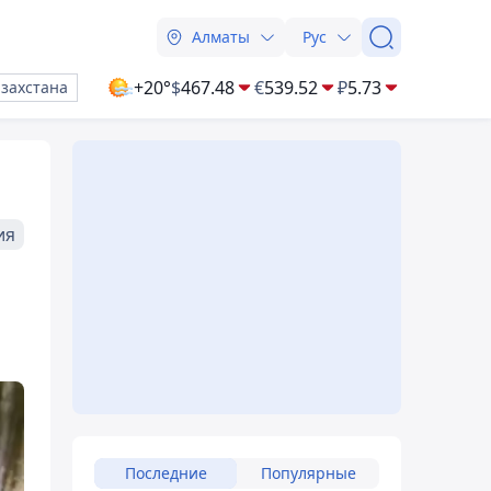
Алматы
Рус
+20°
$
467.48
€
539.52
₽
5.73
азахстана
ия
Последние
Популярные