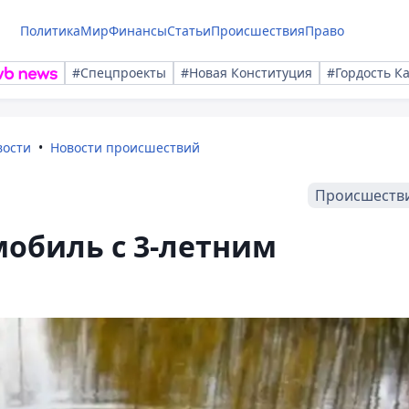
Политика
Мир
Финансы
Статьи
Происшествия
Право
#Спецпроекты
#Новая Конституция
#Гордость К
вости
Новости происшествий
Происшеств
мобиль с 3-летним