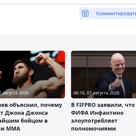
Комментироват
7 августа 2026
00:10, 07 августа 2026
ев объяснил, почему
В FIFPRO заявили, что
ет Джона Джонса
ФИФА Инфантино
айшим бойцом в
злоупотребляет
ии ММА
полномочиями