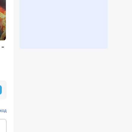
 –
ход