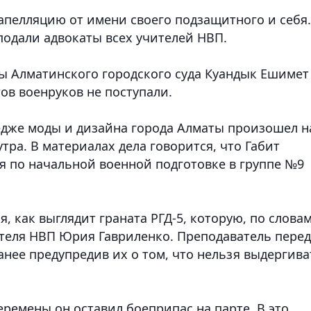
апелляцию от имени своего подзащитного и себя.
 подали адвокаты всех учителей НВП.
ы Алматинского городского суда Куандык Ешимет
тов военруков не поступали.
ледже моды и дизайна города Алматы произошел н
утра. В материалах дела говорится, что Габит
я по начальной военной подготовке в группе №9
, как выглядит граната РГД-5, которую, по слова
ителя НВП Юрия Гавриленко. Преподаватель пере
ранее предупредив их о том, что нельзя выдергива
еремены он оставил боеприпас на парте. В это