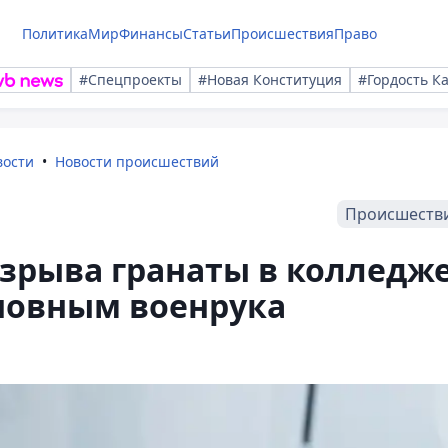
Политика
Мир
Финансы
Статьи
Происшествия
Право
#Спецпроекты
#Новая Конституция
#Гордость К
вости
Новости происшествий
Происшеств
зрыва гранаты в колледж
новным военрука