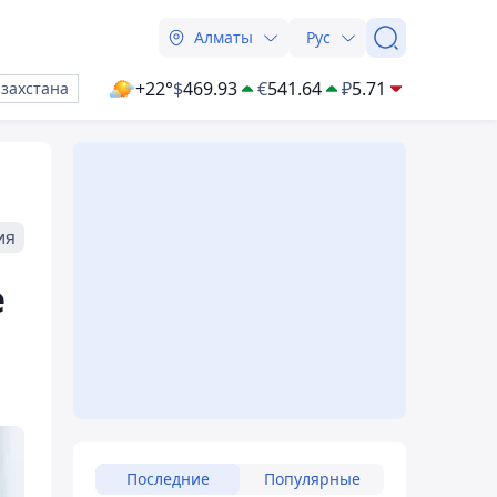
Алматы
Рус
+22°
$
469.93
€
541.64
₽
5.71
азахстана
ия
е
Последние
Популярные