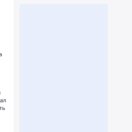
а
м
дал
ть