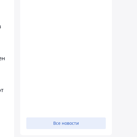
в
ен
от
Все новости