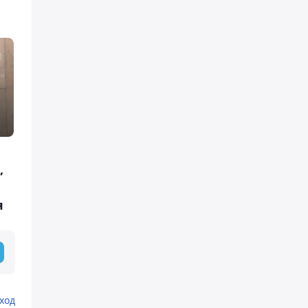
,
я
ход