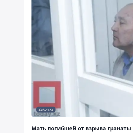
Zakon.kz
Мать погибшей от взрыва гранаты