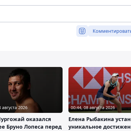
Комментироват
8 августа 2026
00:44, 08 августа 2026
Нургожай оказался
Елена Рыбакина уста
е Бруно Лопеса перед
уникальное достижен