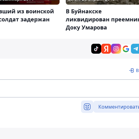
вший из воинской
В Буйнакске
солдат задержан
ликвидирован преемни
Доку Умарова
В
Комментироват