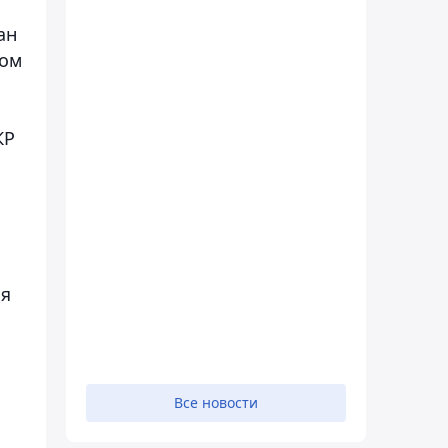
ан
ном
КР
мя
Все новости