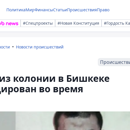
Политика
Мир
Финансы
Статьи
Происшествия
Право
#Спецпроекты
#Новая Конституция
#Гордость К
вости
Новости происшествий
Происшеств
из колонии в Бишкеке
дирован во время