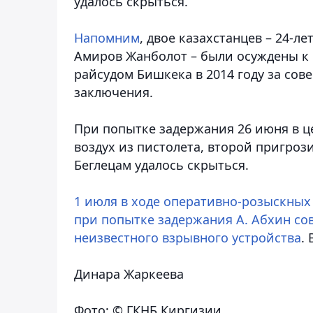
удалось скрыться.
Напомним
, двое казахстанцев – 24-л
Амиров Жанболот – были осуждены к
райсудом Бишкека в 2014 году за сов
заключения.
При попытке задержания 26 июня в ц
воздух из пистолета, второй пригроз
Беглецам удалось скрыться.
1 июля в ходе оперативно-розыскны
при попытке задержания А. Абхин с
неизвестного взрывного устройства
.
Динара Жаркеева
Фото: © ГКНБ Киргизии