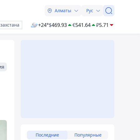
Алматы
Рус
+24°
$
469.93
€
541.64
₽
5.71
азахстана
ия
Последние
Популярные