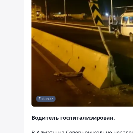
Zakon.kz
Водитель госпитализирован.
В Алматы на Северном кольце недалек