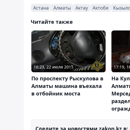
Астана
Алматы
Актау
Актобе
Кызыл
Читайте также
16:23, 22 июля 2015
17:19, 
По проспекту Рыскулова в
На Кул
Алматы машина въехала
Алмат
в отбойник моста
Мерсед
разде
ограж
Следите за новостями zakon.kz в: