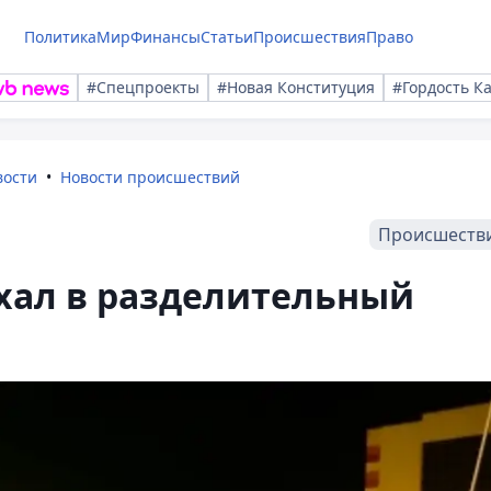
Политика
Мир
Финансы
Статьи
Происшествия
Право
#Спецпроекты
#Новая Конституция
#Гордость К
вости
Новости происшествий
Происшеств
хал в разделительный