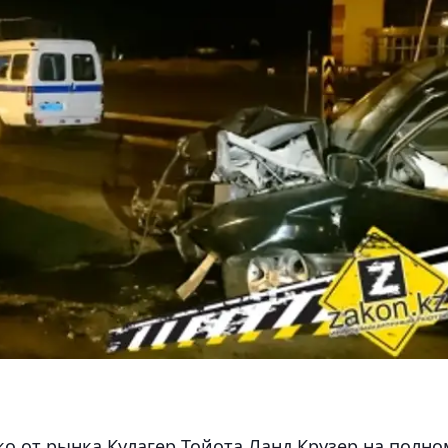
о от рынка Кулагер Тойота Ланд Крузер на полно