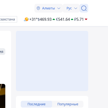
Алматы
Рус
+31°
$
469.93
€
541.64
₽
5.71
азахстана
ия
Последние
Популярные