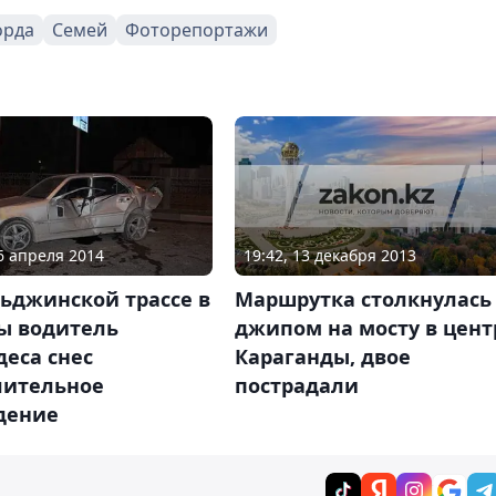
орда
Семей
Фоторепортажи
19:42, 13 декабря 2013
16 апреля 2014
Маршрутка столкнулась 
ьджинской трассе в
джипом на мосту в цент
ы водитель
Караганды, двое
еса снес
пострадали
лительное
дение