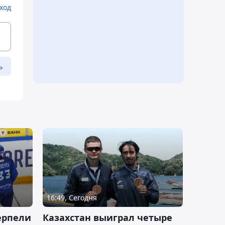
ход
ь
16:49, Сегодня
ерпели
Казахстан выиграл четыре