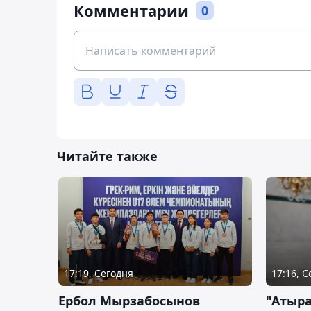
Комментарии
0
Читайте также
17:19, Сегодня
17:16, 
Ербол Мырзабосынов
"Атыр