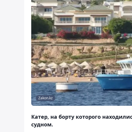
Zakon.kz
Катер, на борту которого находилис
судном.