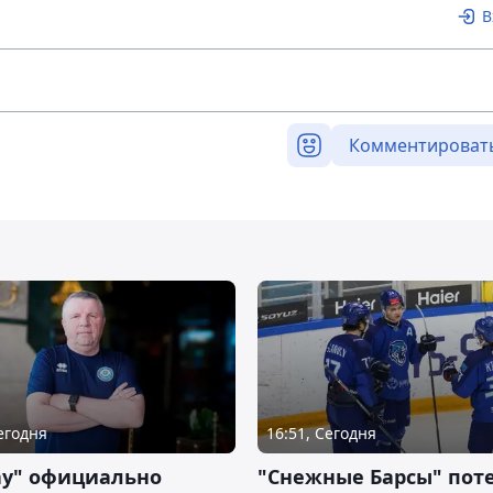
В
Комментироват
Сегодня
16:51, Сегодня
ау" официально
"Снежные Барсы" пот