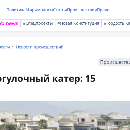
Политика
Мир
Финансы
Статьи
Происшествия
Право
#Спецпроекты
#Новая Конституция
#Гордость К
вости
Новости происшествий
Происшеств
огулочный катер: 15