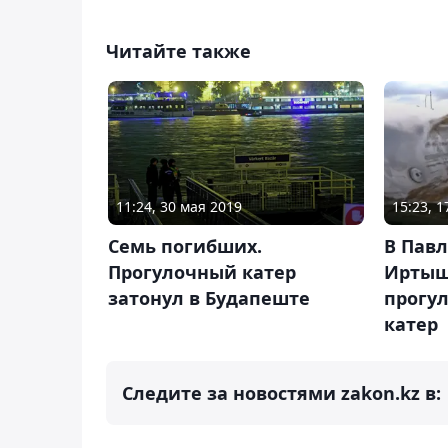
Читайте также
11:24, 30 мая 2019
15:23, 
Семь погибших.
В Павл
Прогулочный катер
Иртыш
затонул в Будапеште
прогу
катер
Следите за новостями zakon.kz в: