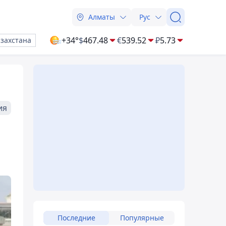
Алматы
Рус
+34°
$
467.48
€
539.52
₽
5.73
азахстана
ия
Последние
Популярные