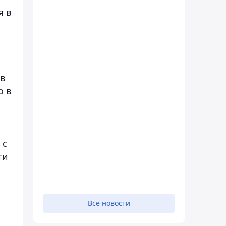
я в
 в
о в
 с
ти
Все новости