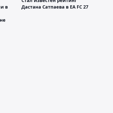
Стал известен рейтинг
и в
Дастана Сатпаева в EA FC 27
ане