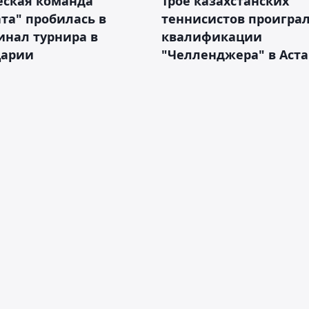
ская команда
Трое казахстанских
та" пробилась в
теннисистов проиграл
инал турнира в
квалификации
арии
"Челленджера" в Аст