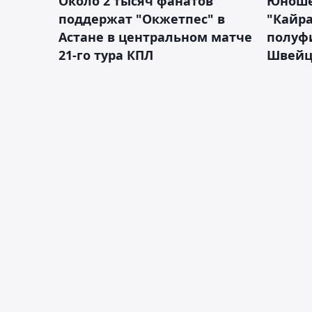
Около 2 тысяч фанатов
Юноше
поддержат "Окжетпес" в
"Кайра
Астане в центральном матче
полуф
21-го тура КПЛ
Швейц