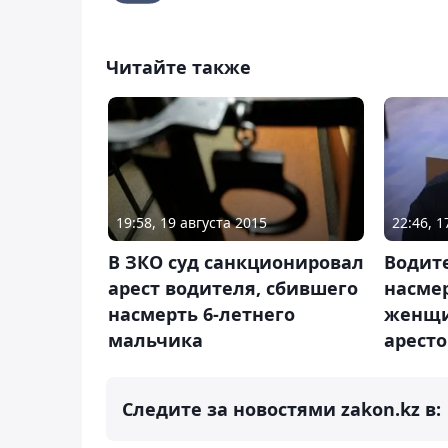
Читайте также
19:58, 19 августа 2015
22:46, 
В ЗКО суд санкционировал
Водите
арест водителя, сбившего
насме
насмерть 6-летнего
женщи
мальчика
аресто
Следите за новостями zakon.kz в: