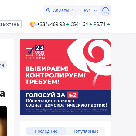
Алматы
Рус
+33°
$
469.93
€
541.64
₽
5.71
азахстана
ия
а
Последние
Популярные