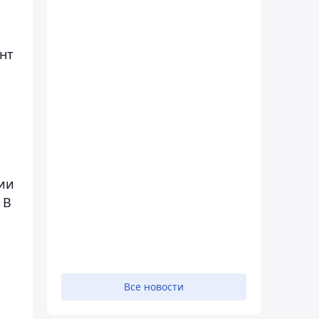
нт
ии
 В
Все новости