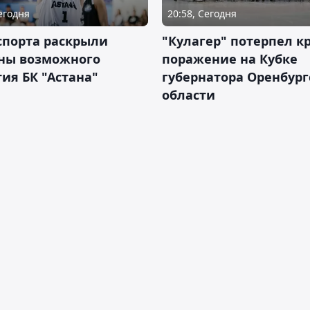
Сегодня
20:58, Сегодня
спорта раскрыли
"Кулагер" потерпел к
ны возможного
поражение на Кубке
ия БК "Астана"
губернатора Оренбург
области