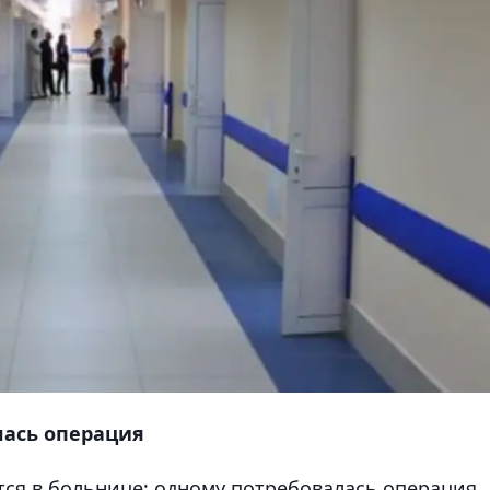
ась операция
ся в больнице; одному потребовалась операция,