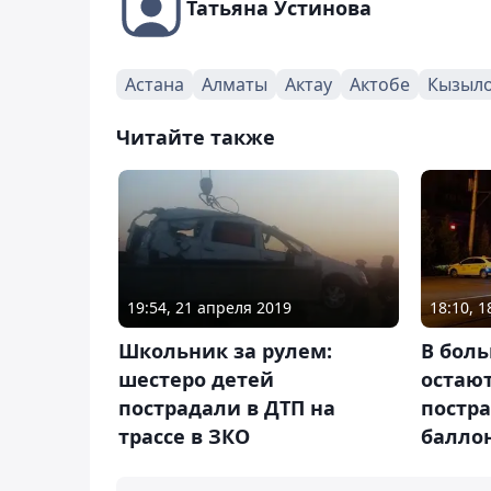
Татьяна Устинова
Астана
Алматы
Актау
Актобе
Кызыл
Читайте также
19:54, 21 апреля 2019
18:10, 
Школьник за рулем:
В бол
шестеро детей
остают
пострадали в ДТП на
постр
трассе в ЗКО
балло