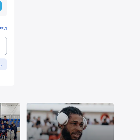
ход
ь