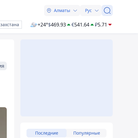
Алматы
Рус
+24°
$
469.93
€
541.64
₽
5.71
азахстана
ия
Последние
Популярные