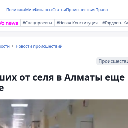
Политика
Мир
Финансы
Статьи
Происшествия
Право
#Спецпроекты
#Новая Конституция
#Гордость К
вости
Новости происшествий
Происшеств
их от селя в Алматы еще
е