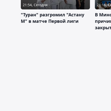
21:54, Сегодня
21:16, 
"Туран" разгромил "Астану
В Мин
М" в матче Первой лиги
причи
закрыт