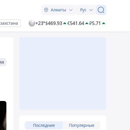
Алматы
Рус
+23°
$
469.93
€
541.64
₽
5.71
азахстана
ия
Последние
Популярные