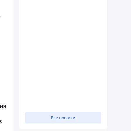
а
ь
ния
Все новости
в