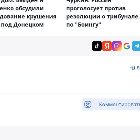
 дом: Байден и
Чуркин: Россия
енко обсудили
проголосует против
едование крушения
резолюции о трибунале
g под Донецком
по "Боингу"
В
Комментироват