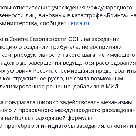
квы относительно учреждения международного
венности лиц, виновных в катастрофе «Боинга» н
 министерства, сообщает
Lenta.ru
.
о в Совете Безопасности ООН, на заседании
люцию о создании трибунала, не восприняли
 контрпродуктивности такого шага, не имеющего
задолго до завершения ведущегося расследования
тих условиях Россия, стремившаяся предотвратит
в конструктивное русло, не сочла возможным
олитизированное решение, добавили в МИД.
ква предлагала широко задействовать механизмы
ного и прозрачного международного расследова
ка наиболее подходящей формулы
ей пренебрегли инициаторы заседания, отметили 