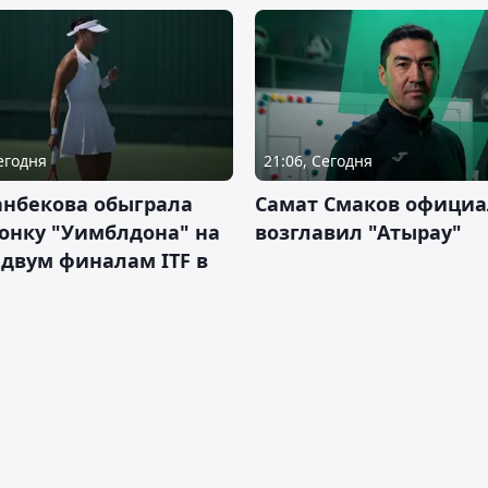
Сегодня
21:06, Сегодня
анбекова обыграла
Самат Смаков официа
онку "Уимблдона" на
возглавил "Атырау"
 двум финалам ITF в