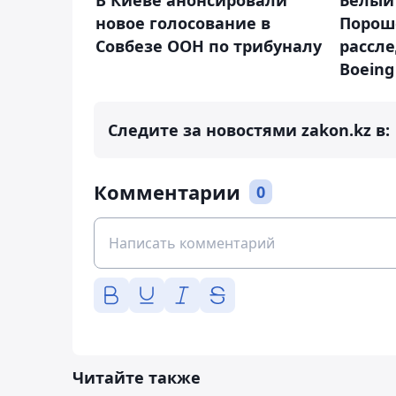
В Киеве анонсировали
Белый
новое голосование в
Порош
Совбезе ООН по трибуналу
рассл
Boein
Следите за новостями zakon.kz в:
Комментарии
0
Читайте также