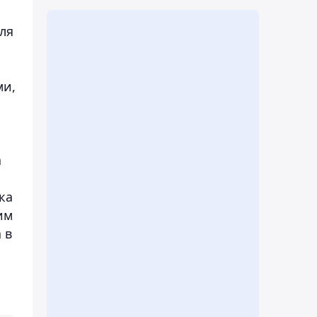
ля
ми,
а
ка
им
 в