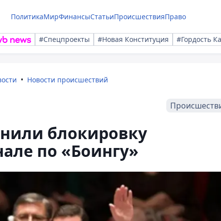
Политика
Мир
Финансы
Статьи
Происшествия
Право
#Спецпроекты
#Новая Конституция
#Гордость К
вости
Новости происшествий
Происшеств
снили блокировку
але по «Боингу»