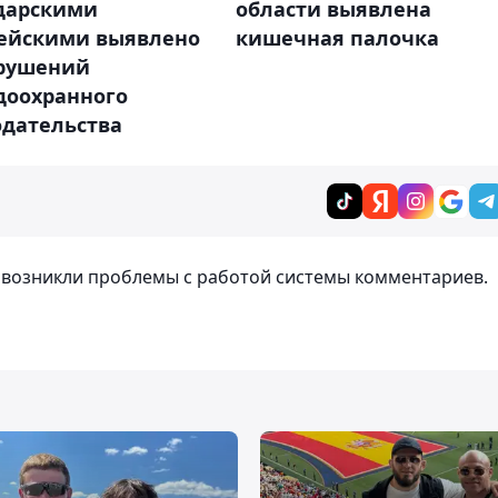
дарскими
области выявлена
ейскими выявлено
кишечная палочка
арушений
доохранного
одательства
т возникли проблемы с работой системы комментариев.