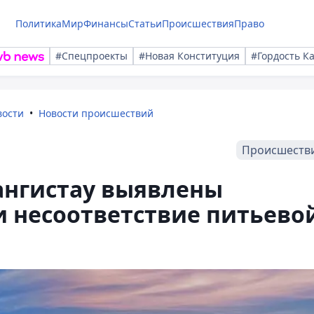
Политика
Мир
Финансы
Статьи
Происшествия
Право
#Спецпроекты
#Новая Конституция
#Гордость К
вости
Новости происшествий
Происшеств
ангистау выявлены
и несоответствие питьево