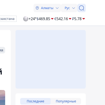
Алматы
Рус
+24°
$
469.85
€
542.16
₽
5.78
азахстана
ия
й
Последние
Популярные