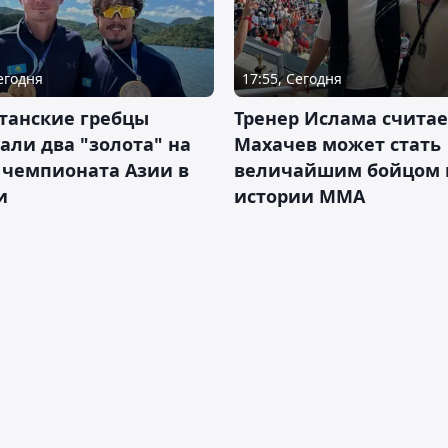
Сегодня
17:55, Сегодня
танские гребцы
Тренер Ислама считае
али два "золота" на
Махачев может стать
 чемпионата Азии в
величайшим бойцом 
и
истории ММА