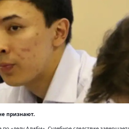
не признают.
 по «делу Алиби». Судебное следствие завершает