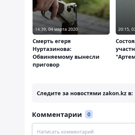
14:39, 04 марта 2020
20:15, 0
Смерть егеря
Состоя
Нуртазинова:
участн
Обвиняемому вынесли
"Артем
приговор
Следите за новостями zakon.kz в:
Комментарии
0