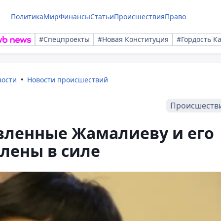
Политика
Мир
Финансы
Статьи
Происшествия
Право
#Спецпроекты
#Новая Конституция
#Гордость К
вости
Новости происшествий
Происшеств
вленные Жамалиеву и его
лены в силе