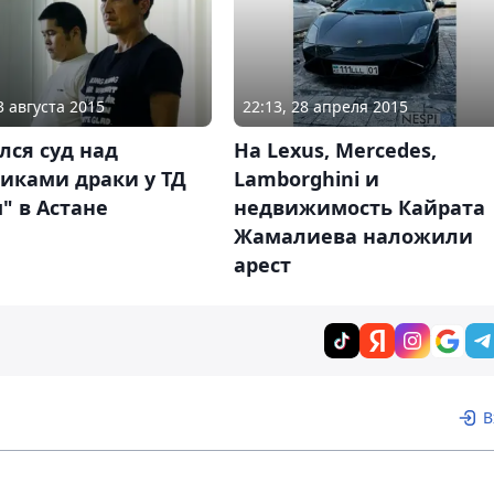
3 августа 2015
22:13, 28 апреля 2015
лся суд над
На Lexus, Mercedes,
иками драки у ТД
Lamborghini и
" в Астане
недвижимость Кайрата
Жамалиева наложили
арест
В