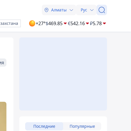
Алматы
Рус
+27°
$
469.85
€
542.16
₽
5.78
азахстана
ия
Последние
Популярные