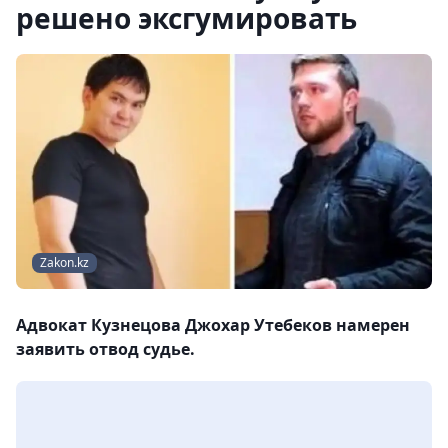
решено эксгумировать
Zakon.kz
Адвокат Кузнецова Джохар Утебеков намерен
заявить отвод судье.