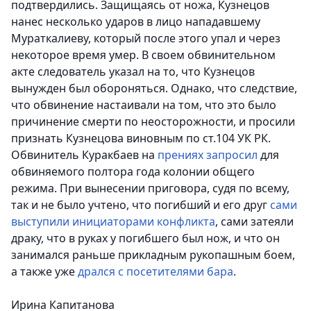
подтвердились. Защищаясь от ножа, Кузнецов
нанес несколько ударов в лицо нападавшему
Мураткалиеву, который после этого упал и через
некоторое время умер. В своем обвинительном
акте следователь указал на то, что Кузнецов
вынужден был обороняться. Однако, что следствие,
что обвинение настаивали на том, что это было
причинение смерти по неосторожности, и просили
признать Кузнецова виновным по ст.104 УК РК.
Обвинитель Куракбаев на
прениях запросил
для
обвиняемого полтора года колонии общего
режима. При вынесении приговора, судя по всему,
так и не было учтено, что погибший и его друг
сами
выступили инициаторами конфликта
, сами затеяли
драку, что в руках у погибшего был нож, и что он
занимался раньше прикладным рукопашным боем,
а также уже
дрался с посетителями бара
.
Ирина Капитанова