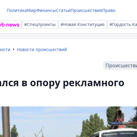
Политика
Мир
Финансы
Статьи
Происшествия
Право
#Спецпроекты
#Новая Конституция
#Гордость К
вости
Новости происшествий
Происшеств
лся в опору рекламного