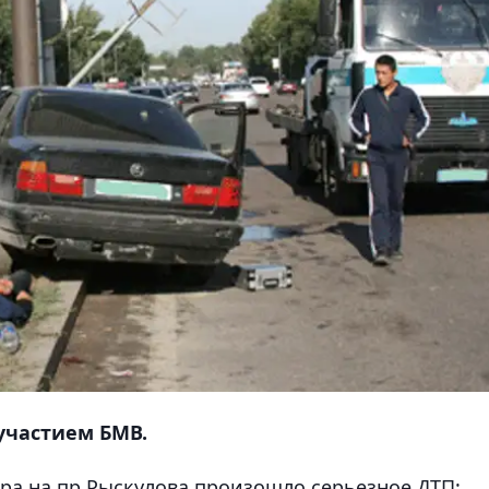
участием БМВ.
тра на пр.Рыскулова произошло серьезное ДТП: