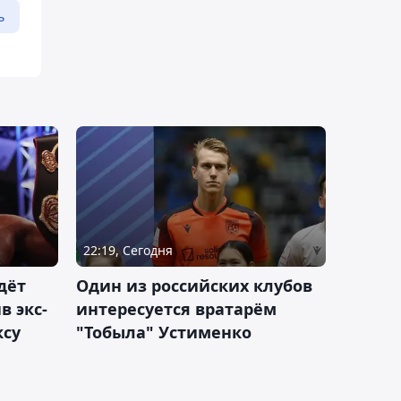
ь
22:19, Сегодня
дёт
Один из российских клубов
 экс-
интересуется вратарём
ксу
"Тобыла" Устименко