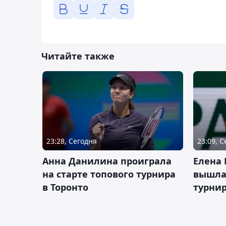
Читайте также
23:28, Сегодня
23:09, 
Анна Данилина проиграла
Елена 
на старте топового турнира
вышла 
в Торонто
турнир