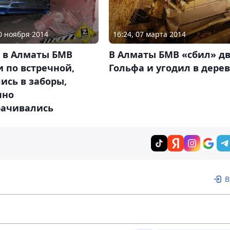
20 ноября 2014
16:24, 07 марта 2014
 в Алматы БМВ
В Алматы БМВ «сбил» д
 по встречной,
Гольфа и угодил в дере
ись в заборы,
чно
рачивались
В