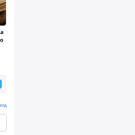
ва
во
ход