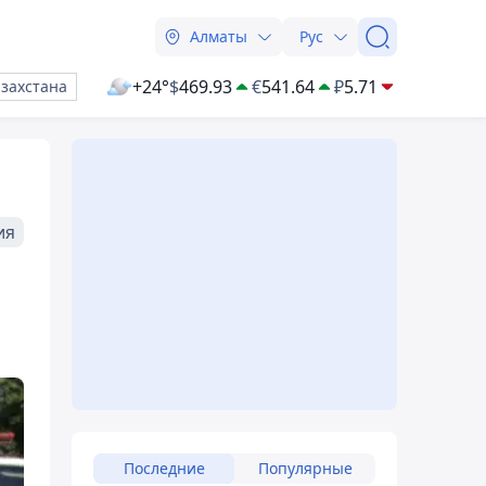
Алматы
Рус
+24°
$
469.93
€
541.64
₽
5.71
азахстана
ия
Последние
Популярные