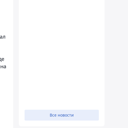
ал
де
 на
Все новости