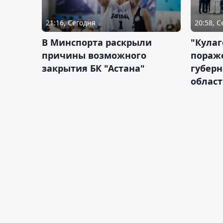
21:16, Сегодня
20:58, 
В Минспорта раскрыли
"Кулаг
причины возможного
пораж
закрытия БК "Астана"
губерн
облас