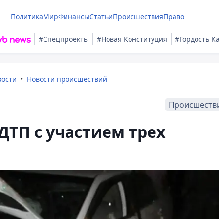
Политика
Мир
Финансы
Статьи
Происшествия
Право
#Спецпроекты
#Новая Конституция
#Гордость К
вости
Новости происшествий
Происшеств
ДТП с участием трех