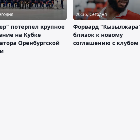
Сегодня
20:36, Сегодня
ер" потерпел крупное
Форвард "Кызылжара"
ение на Кубке
близок к новому
атора Оренбургской
соглашению с клубом
ти