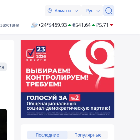
Алматы
Рус
+24°
$
469.93
€
541.64
₽
5.71
азахстана
ия
Последние
Популярные