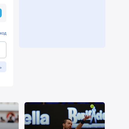
ход
ь