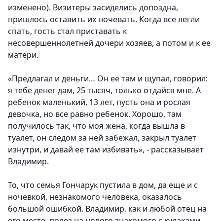
изменено). Визитеры засиделись допоздна,
пришлось оставить их ночевать. Когда все легли
спать, гость стал приставать к
несовершеннолетней дочери хозяев, а потом и к ее
матери.
«Предлагал и деньги… Он ее там и щупал, говорил:
я тебе денег дам, 25 тысяч, только отдайся мне. А
ребенок маленький, 13 лет, пусть она и рослая
девочка, но все равно ребенок. Хорошо, там
получилось так, что моя жена, когда вышла в
туалет, он следом за ней забежал, закрыл туалет
изнутри, и давай ее там избивать», - рассказывает
Владимир.
То, что семья Гончарук пустила в дом, да еще и с
ночевкой, незнакомого человека, оказалось
большой ошибкой. Владимир, как и любой отец на
его месте, полез на нового знакомого с кулаками.